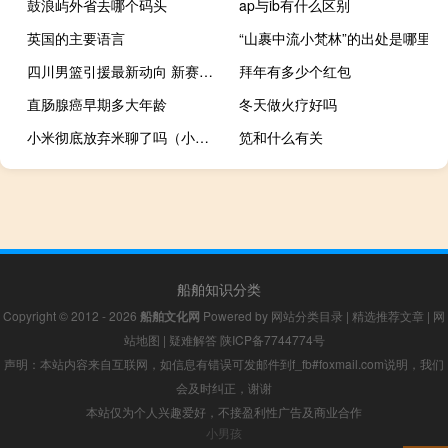
鼓浪屿外省去哪个码头
ap与ib有什么区别
英国的主要语言
“山裹中流小梵林”的出处是哪里
四川男篮引援最新动向 新赛季四川男篮外援
拜年有多少个红包
直肠腺癌早期多大年龄
冬天做火疗好吗
小米彻底放弃米聊了吗（小米米聊2月19日停止服务）
笕和什么有关
船舶知识分类
Copyright © 2012 - 2026
船舶文化网
Powered by
网站分类目录
|
精选推荐文章
|
网
站地图
|
疑难解答
陕ICP备7744774号
声明：本站内容来自互联网，如信息有错误可发邮件到f_fb#foxmail.com说明，我们
会及时纠正，谢谢
本站仅为个人兴趣爱好，不接盈利性广告及商业合作
小男孩