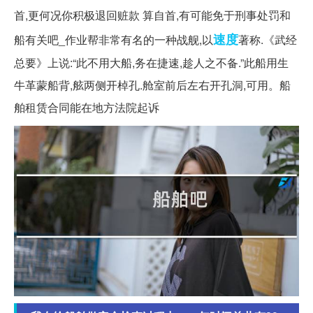
首,更何况你积极退回赃款 算自首,有可能免于刑事处罚和
速度
船有关吧_作业帮非常有名的一种战舰,以
著称.《武经
总要》上说:“此不用大船,务在捷速,趁人之不备.”此船用生
牛革蒙船背,舷两侧开棹孔.舱室前后左右开孔洞,可用。船
舶租赁合同能在地方法院起诉