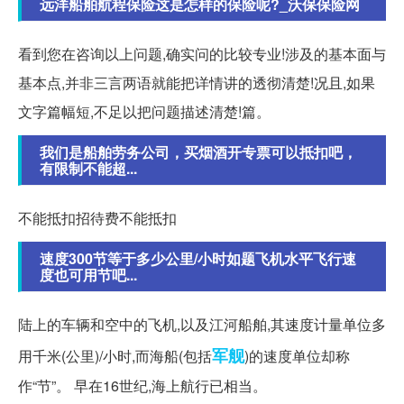
远洋船舶航程保险这是怎样的保险呢?_沃保保险网
看到您在咨询以上问题,确实问的比较专业!涉及的基本面与
基本点,并非三言两语就能把详情讲的透彻清楚!况且,如果
文字篇幅短,不足以把问题描述清楚!篇。
我们是船舶劳务公司，买烟酒开专票可以抵扣吧，
有限制不能超...
不能抵扣招待费不能抵扣
速度300节等于多少公里/小时如题飞机水平飞行速
度也可用节吧...
陆上的车辆和空中的飞机,以及江河船舶,其速度计量单位多
军舰
用千米(公里)/小时,而海船(包括
)的速度单位却称
作“节”。 早在16世纪,海上航行已相当。