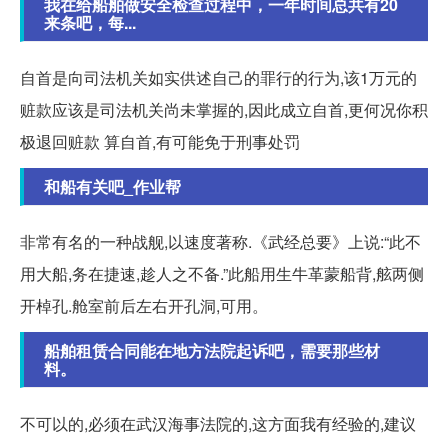
我在给船舶做安全检查过程中，一年时间总共有20
来条吧，每...
自首是向司法机关如实供述自己的罪行的行为,该1万元的
赃款应该是司法机关尚未掌握的,因此成立自首,更何况你积
极退回赃款 算自首,有可能免于刑事处罚
和船有关吧_作业帮
非常有名的一种战舰,以速度著称.《武经总要》上说:“此不
用大船,务在捷速,趁人之不备.”此船用生牛革蒙船背,舷两侧
开棹孔.舱室前后左右开孔洞,可用。
船舶租赁合同能在地方法院起诉吧，需要那些材
料。
不可以的,必须在武汉海事法院的,这方面我有经验的,建议