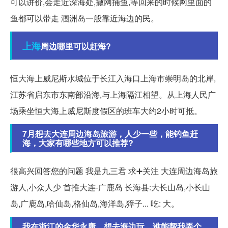
可以讲价,会走近深海处,撒网捕鱼,等回来的时候网里面的
鱼都可以带走 涠洲岛一般靠近海边的民。
上海
周边哪里可以赶海?
恒大海上威尼斯水城位于长江入海口上海市崇明岛的北岸,
江苏省启东市东南部沿海,与上海隔江相望。从上海人民广
场乘坐恒大海上威尼斯度假区的班车大约2小时可抵。
7月想去大连周边海岛旅游，人少一些，能钓鱼赶
海，大家有哪些地方可以推荐?
很高兴回答您的问题 我是九三君 求➕关注 大连周边海岛旅
游人,小众人少 首推大连-广鹿岛 长海县:大长山岛,小长山
岛,广鹿岛,哈仙岛,格仙岛,海洋岛,獐子... 吃: 大。
我在浙江的金华永康，想去海边玩，谁能帮我弄个