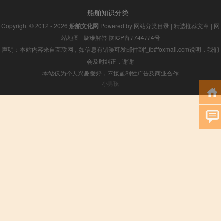
船舶知识分类
Copyright © 2012 - 2026
船舶文化网
Powered by
网站分类目录
|
精选推荐文章
|
网
站地图
|
疑难解答
陕ICP备7744774号
声明：本站内容来自互联网，如信息有错误可发邮件到f_fb#foxmail.com说明，我们
会及时纠正，谢谢
本站仅为个人兴趣爱好，不接盈利性广告及商业合作
小男孩