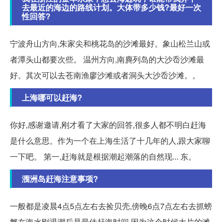
去最近的海边的路线计划。大体带多少钱?最好一次
性回答?
宁波舟山方向,朱家尖和桃花岛的沙滩最好。象山松兰山或
者潭头山都要次些。 温州方向,南麂列岛的大沙岙沙滩最
好。其次可以去苍南渔廖沙滩或者洞头大沙岙沙滩。。
上海哪可以赶海?
你好,感谢邀请,刚才看了大家的回答,很多人都不明白赶海
是什么意思。作为一个在上海生活了十几年的人,跟大家聊
一下吧。 第一,赶海就是根据潮起潮落的自然现... 东。
涠洲岛赶海注意事项?
一般都是凌晨4点5点左右去捡贝壳,傍晚6点7点左右去抓螃
蟹在海水刚退潮后是最佳赶海时间,因为这个时候大片的滩