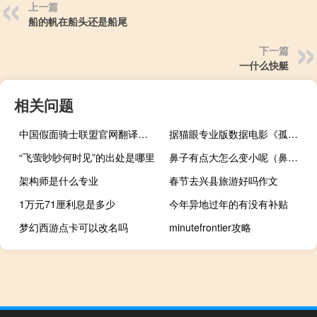
上一篇
船的帆在船头还是船尾
下一篇
一什么快艇
相关问题
中国假面骑士联盟官网翻译合集（中国假面骑士联盟）
据猫眼专业版数据电影《孤注一掷》上映6天 总票房破15亿
“飞萤眇眇何时见”的出处是哪里
鼻子有点大怎么变小呢（鼻子有点大怎么变小）
架构师是什么专业
春节去兴县旅游好吗作文
1万元71厘利息是多少
今年异地过年的有没有补贴
梦幻西游点卡可以改名吗
minutefrontier攻略