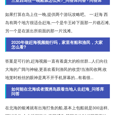
三亚西岛住一晚船票怎么买?_问答库问答 - 问答库
如果打算在岛上住一晚,提供两个游玩攻略吧。 一:赶海 西
岛有两个地方很适合赶海,一个是牛王岭下面那一片礁石滩,
另一个是在派出所前面的那一片浅滩。
2020年做赶海视频能行吗，家里有船和渔民，大家
怎么看?
答案是可行的,赶海视频一直有着庞大的粉丝群...人们向往
大海的广阔与神秘,更喜欢看到渔民的收货!当渔民收网,收
地笼时粉丝的眼神是离不开手机屏幕的...有着很...
如何能在北海或者涠洲岛跟着当地人去赶海_问答库
问答
在北海的银滩就有出海打鱼的船,基本上包船就是300这样,