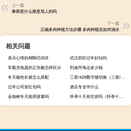
上一篇
拳师是什么梗是骂人的吗
下一篇
正确多肉种植方法步骤 多肉种植后如何浇水
相关问题
表示心情的ABB式词语
武汉郊区过年好玩吗
车载充电器的正负极怎样区分
到迪拜海运多少钱
冬天咖色长裙怎么搭配
三星r428数字键切换（三星r428）
过年公司发红包吗
酒店专业学什么
金钱树冬天能用尿素吗
怀孕十天有症状吗（怀孕十天最明显症状）