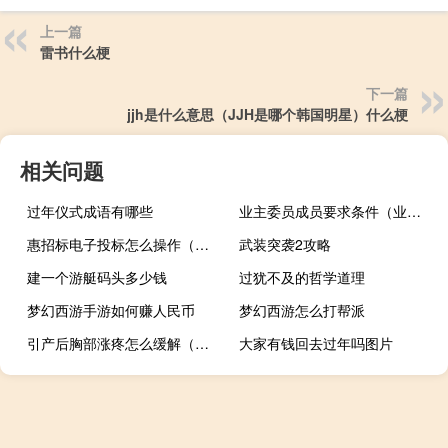
上一篇
雷书什么梗
下一篇
jjh是什么意思（JJH是哪个韩国明星）什么梗
相关问题
过年仪式成语有哪些
业主委员成员要求条件（业主委员会成员条件）
惠招标电子投标怎么操作（惠招标）
武装突袭2攻略
建一个游艇码头多少钱
过犹不及的哲学道理
梦幻西游手游如何赚人民币
梦幻西游怎么打帮派
引产后胸部涨疼怎么缓解（引产后胸部涨疼怎么办）
大家有钱回去过年吗图片