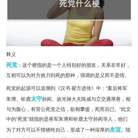
释义
死党
：这个梗指的是一个人特别好的朋友，关系非常好，
互相可以为对方效力到死的那种，强调的是义而不是情。
死党的起源可以追溯到《汉书·翟方进传》中：“案后将军
太守
朱博、钜鹿
孙闳、故光禄大夫陈咸与立交通厚善，相
与为腹心，有背公死党之信，欲相攀援，死而后已。”此文
中的“死党”就指的是将军朱博和钜鹿太守孙闳等人，他们
友谊
为了对方可以不惜牺牲自己，形成了一种深厚的
。陆