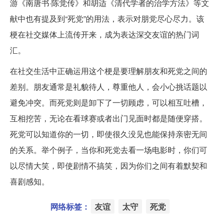
游《南唐书·陈觉传》和胡适《清代学者的治学方法》等文
献中也有提及到“死党”的用法，表示对朋党尽心尽力。该
梗在社交媒体上流传开来，成为表达深交友谊的热门词
汇。
在社交生活中正确运用这个梗是要理解朋友和死党之间的
差别。朋友通常是礼貌待人，尊重他人，会小心挑话题以
避免冲突。而死党则是卸下了一切顾虑，可以相互吐槽，
互相挖苦，无论在看球赛或者出门见面时都是随便穿搭。
死党可以知道你的一切，即使很久没见也能保持亲密无间
的关系。举个例子，当你和死党去看一场电影时，你们可
以尽情大笑，即使剧情不搞笑，因为你们之间有着默契和
喜剧感知。
网络标签：
友谊
太守
死党