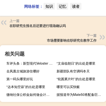
网络标签：
知识
记忆
读者
上一篇
在职研究生报名后还要进行现场确认吗
下一篇
市场需要影响在职研究生教学工作
相关问题
车评头条：新型现代Veloster SR Turbo提供特殊的哑光和变色龙漆
“文庙临朝日”的出处是哪里
去凤凰古城旅游住哪好
新疆部队有空调吗冬天
第一码头哪里好玩
“轮囷累片叶”的出处是哪里
“达本知空寂”的出处是哪里
哪里可以买快艇
缴纳社保公积金如何做会计分录
据报道华为Mate50将配备巨型7000mAh电池和新的摄像头设置