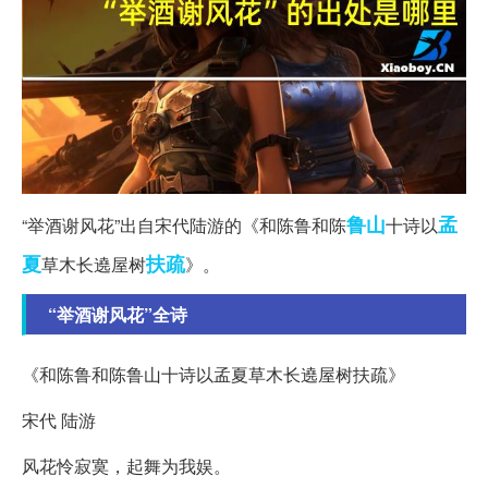
鲁山
孟
“举酒谢风花”出自宋代陆游的《和陈鲁和陈
十诗以
夏
扶疏
草木长遶屋树
》。
“举酒谢风花”全诗
《和陈鲁和陈鲁山十诗以孟夏草木长遶屋树扶疏》
宋代 陆游
风花怜寂寞，起舞为我娱。