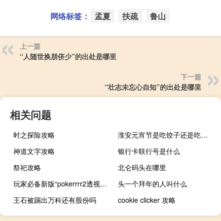
网络标签：
孟夏
扶疏
鲁山
上一篇
“人随世换朋侪少”的出处是哪里
下一篇
“壮志未忘心自知”的出处是哪里
相关问题
时之探险攻略
淮安元宵节是吃饺子还是吃元宵
神道文字攻略
银行卡联行号是什么
祭祀攻略
北仑码头在哪里
玩家必备新版“pokerrrr2透视软件挂”其实真的有挂
头一个拜年的人叫什么
王石被踢出万科还有股份吗
cookie clicker 攻略