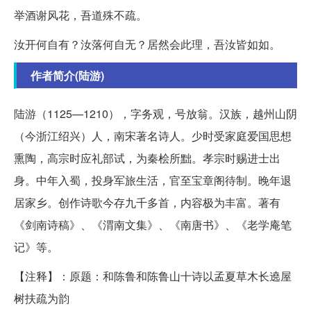
举酒谢风花，吾道殊不疏。
汝开何自有？汝落何自无？居然会此理，吾汝皆如如。
作者简介(陆游)
陆游（1125—1210），字务观，号放翁。汉族，越州山阴
（今浙江绍兴）人，南宋著名诗人。少时受家庭爱国思想
熏陶，高宗时应礼部试，为秦桧所黜。孝宗时赐进士出
身。中年入蜀，投身军旅生活，官至宝章阁待制。晚年退
居家乡。创作诗歌今存九千多首，内容极为丰富。著有
《剑南诗稿》、《渭南文集》、《南唐书》、《老学庵笔
记》等。
【注释】：原题：和陈鲁和陈鲁山十诗以孟夏草木长遶屋
树扶疏为韵