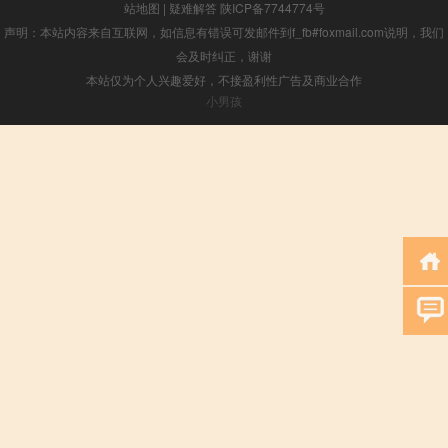
站地图
|
疑难解答
陕ICP备7744774号
声明：本站内容来自互联网，如信息有错误可发邮件到f_fb#foxmail.com说明，我们
会及时纠正，谢谢
本站仅为个人兴趣爱好，不接盈利性广告及商业合作
小男孩