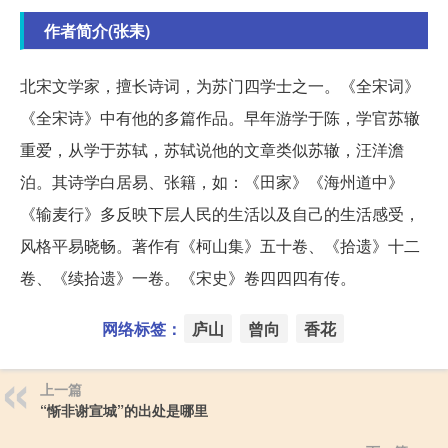
作者简介(张耒)
北宋文学家，擅长诗词，为苏门四学士之一。《全宋词》
《全宋诗》中有他的多篇作品。早年游学于陈，学官苏辙
重爱，从学于苏轼，苏轼说他的文章类似苏辙，汪洋澹
泊。其诗学白居易、张籍，如：《田家》《海州道中》
《输麦行》多反映下层人民的生活以及自己的生活感受，
风格平易晓畅。著作有《柯山集》五十卷、《拾遗》十二
卷、《续拾遗》一卷。《宋史》卷四四四有传。
网络标签：
庐山
曾向
香花
上一篇
“惭非谢宣城”的出处是哪里