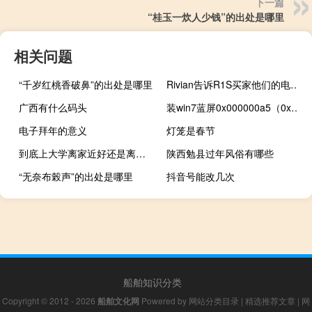
下一篇
“桂玉一炊人少钱”的出处是哪里
相关问题
“千岁红桃香破鼻”的出处是哪里
Rivian告诉R1S买家他们的电动SUV何时到货
广西有什么码头
装win7蓝屏0x000000a5（0x000000a5）
电子拜年的意义
灯笼是春节
到底上大学离家近好还是离家远好
陕西勉县过年风俗有哪些
“无奈布榖声”的出处是哪里
抖音号能改几次
船舶知识分类
Copyright © 2012 - 2026
船舶文化网
Powered by
网站分类目录
|
精选推荐文章
|
网