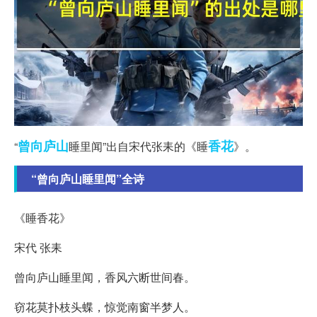
曾向
庐山
香花
“
睡里闻”出自宋代张耒的《睡
》。
“曾向庐山睡里闻”全诗
《睡香花》
宋代 张耒
曾向庐山睡里闻，香风六断世间春。
窃花莫扑枝头蝶，惊觉南窗半梦人。