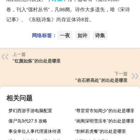
卷，刊入“彊村丛书”，凡96阕。诗作大多遗失，唯《宋诗
记事》、《东瓯诗集》尚存近体诗8首。
网络标签：
一夜
如许
诗集
上一篇
“红颜如炼”的出处是哪里
下一篇
“在石桥高处”的出处是哪里
相关问题
梦幻西游手游电脑配置
“尊堂背市知闻少”的出处是哪里
僵尸岛3代27.5 攻略
“画阁深明雪压冬”的出处是哪里
事业单位人事代理退休待遇
“割鲜若虎餐”的出处是哪里