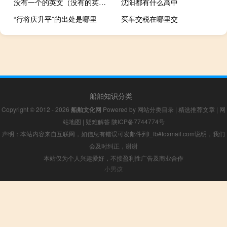
没有一个的英文（没有的英文）
沈阳都有什么高中
“行将庆升平”的出处是哪里
买车交税在哪里交
船舶知识分类
Copyright © 2012 - 2026
船舶文化网
Powered by
网站分类目录
|
精选推荐文章
|
网
站地图
|
疑难解答
陕ICP备7744774号
声明：本站内容来自互联网，如信息有错误可发邮件到f_fb#foxmail.com说明，我们
会及时纠正，谢谢
本站仅为个人兴趣爱好，不接盈利性广告及商业合作
小男孩