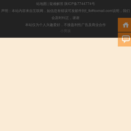
站地图
|
疑难解答
陕ICP备7744774号
声明：本站内容来自互联网，如信息有错误可发邮件到f_fb#foxmail.com说明，我们
会及时纠正，谢谢
本站仅为个人兴趣爱好，不接盈利性广告及商业合作
小男孩