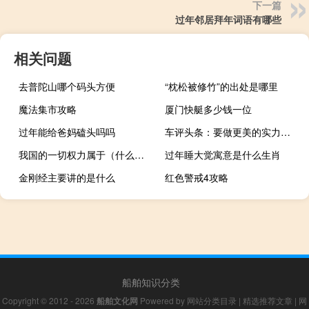
下一篇
过年邻居拜年词语有哪些
相关问题
去普陀山哪个码头方便
“枕松被修竹”的出处是哪里
魔法集市攻略
厦门快艇多少钱一位
过年能给爸妈磕头吗吗
车评头条：要做更美的实力派 试驾2018款宝骏310W
我国的一切权力属于（什么是解决我国一切问题的基础和关键）
过年睡大觉寓意是什么生肖
金刚经主要讲的是什么
红色警戒4攻略
船舶知识分类
Copyright © 2012 - 2026
船舶文化网
Powered by
网站分类目录
|
精选推荐文章
|
网