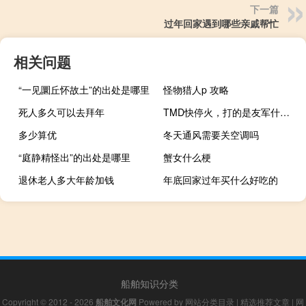
下一篇
过年回家遇到哪些亲戚帮忙
相关问题
“一见圜丘怀故土”的出处是哪里
怪物猎人p 攻略
死人多久可以去拜年
TMD快停火，打的是友军什么梗
多少算优
冬天通风需要关空调吗
“庭静精怪出”的出处是哪里
蟹女什么梗
退休老人多大年龄加钱
年底回家过年买什么好吃的
船舶知识分类
Copyright © 2012 - 2026
船舶文化网
Powered by
网站分类目录
|
精选推荐文章
|
网