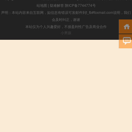
站地图
|
疑难解答
陕ICP备7744774号
声明：本站内容来自互联网，如信息有错误可发邮件到f_fb#foxmail.com说明，我们
会及时纠正，谢谢
本站仅为个人兴趣爱好，不接盈利性广告及商业合作
小男孩