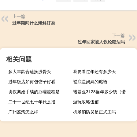
上一篇
过年期间什么海鲜好卖
下一篇
过年回家被人议论犯法吗
相关问题
多大年龄合适换股骨头
我要看过年还有多少天
过年饭店如何包饺子好看
谜底是妈妈的谜语
协议离婚手续的办理流程是什么样的
诺基亚3128当年多少钱（诺基亚3128(诺基亚3128手机)）
二十一世纪七十年代是指
游玩攻略伍佰
广州荔湾怎么样
机场消防员是正式工吗