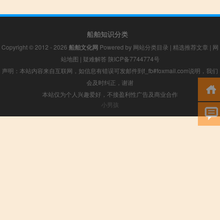
船舶知识分类
Copyright © 2012 - 2026
船舶文化网
Powered by
网站分类目录
|
精选推荐文章
|
网
站地图
|
疑难解答
陕ICP备7744774号
声明：本站内容来自互联网，如信息有错误可发邮件到f_fb#foxmail.com说明，我们
会及时纠正，谢谢
本站仅为个人兴趣爱好，不接盈利性广告及商业合作
小男孩