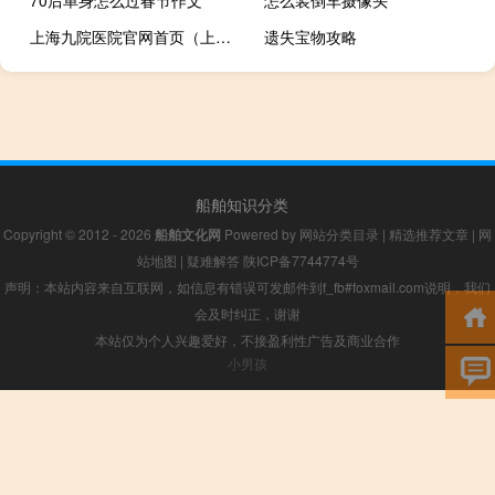
上海九院医院官网首页（上海九院官网网上预约）
遗失宝物攻略
船舶知识分类
Copyright © 2012 - 2026
船舶文化网
Powered by
网站分类目录
|
精选推荐文章
|
网
站地图
|
疑难解答
陕ICP备7744774号
声明：本站内容来自互联网，如信息有错误可发邮件到f_fb#foxmail.com说明，我们
会及时纠正，谢谢
本站仅为个人兴趣爱好，不接盈利性广告及商业合作
小男孩