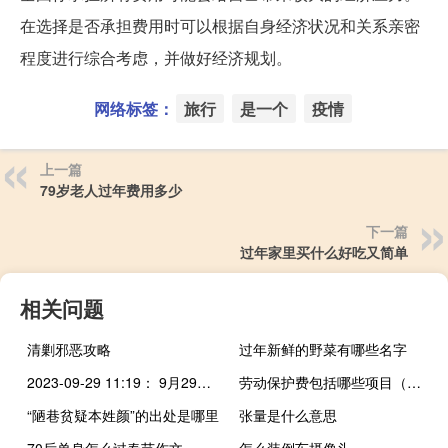
在选择是否承担费用时可以根据自身经济状况和关系亲密
程度进行综合考虑，并做好经济规划。
网络标签：
旅行
是一个
疫情
上一篇
79岁老人过年费用多少
下一篇
过年家里买什么好吃又简单
相关问题
清剿邪恶攻略
过年新鲜的野菜有哪些名字
2023-09-29 11:19： 9月29日11时，江门辖区目前缓慢行驶的路段有：1、沈海高速往粤西雅瑶至司前、往阳江方向梁金山服务区入口、阳江方向沙湖至圣堂路段；2、深岑高速往粤西方向杜阮至共和、平连至古猛；3、广中江高速荷塘至赤草互通；4、中阳高速阳春方向凤凰山隧道至大田路段、阳春方向双水往罗坑路段 ​​​
劳动保护费包括哪些项目（劳动保护费包括哪些）
“陋巷贫疑本姓颜”的出处是哪里
张量是什么意思
70后单身怎么过春节作文
怎么装倒车摄像头