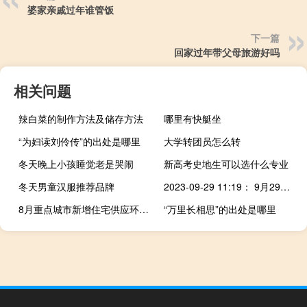
婆家亲戚过年谁管饭
下一篇
回家过年带父母旅游好吗
相关问题
辣白菜的制作方法及储存方法
哪里有快艇坐
“为妇读刘伶传”的出处是哪里
大学转团员怎么转
冬天晚上小孩睡觉老是哭闹
新高考史地生可以选什么专业
冬天男童汉服推荐品牌
2023-09-29 11:19： 9月29日11时，江门辖区目前缓慢行驶的路段有：1、沈海高速往粤西雅瑶至司前、往阳江方向梁金山服务区入口、阳江方向沙湖至圣堂路段；2、深岑高速往粤西方向杜阮至共和、平连至古猛；3、广中江高速荷塘至赤草互通；4、中阳高速阳春方向凤凰山隧道至大田路段、阳春方向双水往罗坑路段 ​​​
8月重点城市新增住宅供应环比回升25%
“万里长相思”的出处是哪里