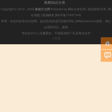
船舶知识分类
Copyright © 2012 - 2026
船舶文化网
Powered by
网站分类目录
|
精选推荐文章
|
网
站地图
|
疑难解答
陕ICP备7744774号
声明：本站内容来自互联网，如信息有错误可发邮件到f_fb#foxmail.com说明，我们
会及时纠正，谢谢
本站仅为个人兴趣爱好，不接盈利性广告及商业合作
小男孩