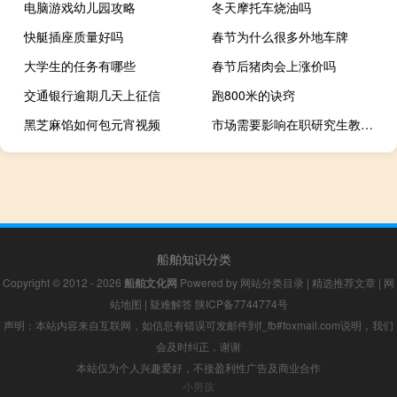
电脑游戏幼儿园攻略
冬天摩托车烧油吗
快艇插座质量好吗
春节为什么很多外地车牌
大学生的任务有哪些
春节后猪肉会上涨价吗
交通银行逾期几天上征信
跑800米的诀窍
黑芝麻馅如何包元宵视频
市场需要影响在职研究生教学工作
船舶知识分类
Copyright © 2012 - 2026
船舶文化网
Powered by
网站分类目录
|
精选推荐文章
|
网
站地图
|
疑难解答
陕ICP备7744774号
声明：本站内容来自互联网，如信息有错误可发邮件到f_fb#foxmail.com说明，我们
会及时纠正，谢谢
本站仅为个人兴趣爱好，不接盈利性广告及商业合作
小男孩