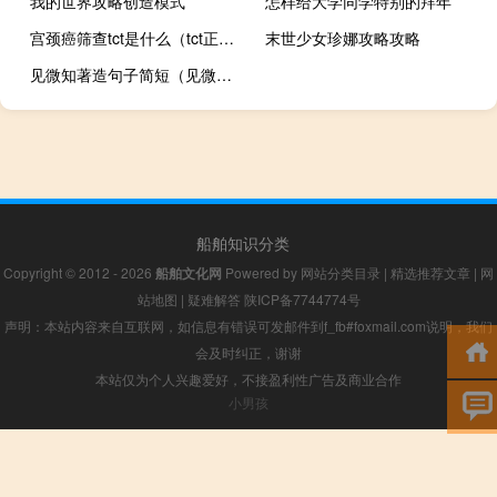
我的世界攻略创造模式
怎样给大学同学特别的拜年
宫颈癌筛查tct是什么（tct正常但活检检查是癌）
末世少女珍娜攻略攻略
见微知著造句子简短（见微知著造句）
船舶知识分类
Copyright © 2012 - 2026
船舶文化网
Powered by
网站分类目录
|
精选推荐文章
|
网
站地图
|
疑难解答
陕ICP备7744774号
声明：本站内容来自互联网，如信息有错误可发邮件到f_fb#foxmail.com说明，我们
会及时纠正，谢谢
本站仅为个人兴趣爱好，不接盈利性广告及商业合作
小男孩