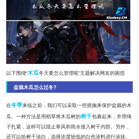
木瓜
以下围绕“
冬天要怎么管理呢”主题解决网友的困惑
盆栽木瓜怎么过冬?
冬季
在
来临之前，我们可以采取一些措施来保护盆栽的木
树干
瓜。一种方法是用稻草将木瓜树的
包裹起来，并用绳
子扎紧，这样可以阻止寒风和雨水侵入树干内部。另外，
还可以给树干涂白，选择浓度较低的白色涂料进行涂抹。