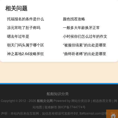
相关问题
托福报名的条件是什么
颜色找茬攻略
凉元宵吃了肚子疼吗
一般多大年龄换牙正常
嗯去年过年是
小时候你们怎么过年的作文
朝天门码头属于哪个区
“被服但缟素”的出处是哪里
神之墓地2.6d攻略斧狂
“曲终听者稀”的出处是哪里
船舶知识分类
Copyright © 2012 - 2026
船舶文化网
Powered by
网站分类目录
|
精选推荐文章
|
网
站地图
|
疑难解答
陕ICP备7744774号
声明：本站内容来自互联网，如信息有错误可发邮件到f_fb#foxmail.com说明，我们