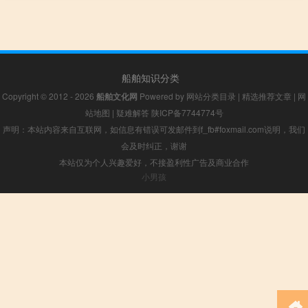
船舶知识分类
Copyright © 2012 - 2026
船舶文化网
Powered by
网站分类目录
|
精选推荐文章
|
网
站地图
|
疑难解答
陕ICP备7744774号
声明：本站内容来自互联网，如信息有错误可发邮件到f_fb#foxmail.com说明，我们
会及时纠正，谢谢
本站仅为个人兴趣爱好，不接盈利性广告及商业合作
小男孩