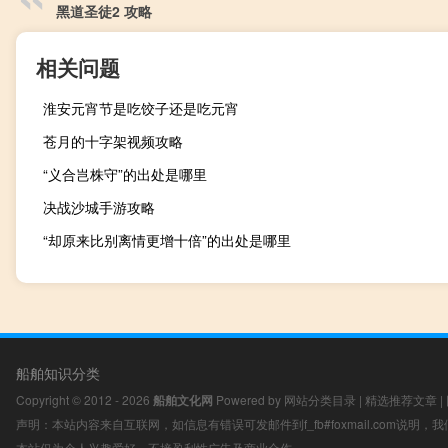
黑道圣徒2 攻略
相关问题
淮安元宵节是吃饺子还是吃元宵
苍月的十字架视频攻略
“义合岂株守”的出处是哪里
决战沙城手游攻略
“却原来比别离情更增十倍”的出处是哪里
船舶知识分类
Copyright © 2012 - 2026
船舶文化网
Powered by
网站分类目录
|
精选推荐文章
|
声明：本站内容来自互联网，如信息有错误可发邮件到f_fb#foxmail.com说明
本站仅为个人兴趣爱好，不接盈利性广告及商业合作