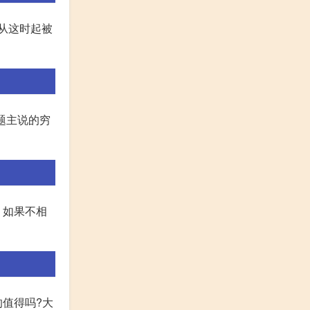
从这时起被
 题主说的穷
 如果不相
的值得吗?大