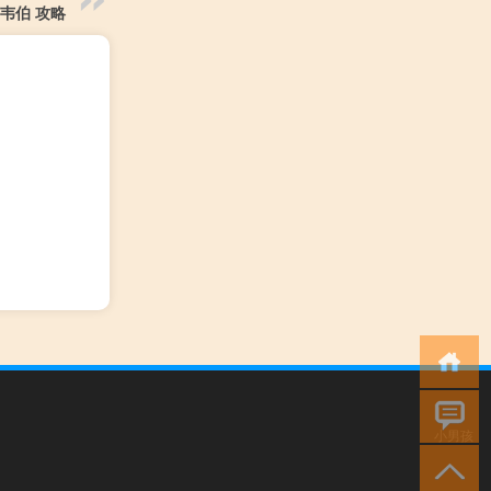
 韦伯 攻略
小男孩