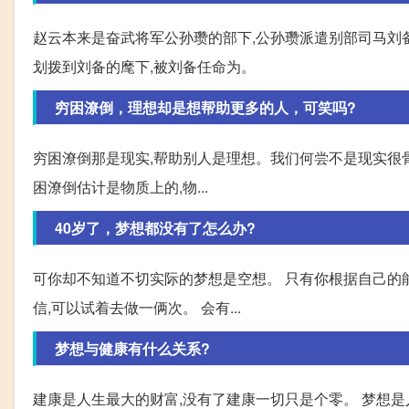
赵云本来是奋武将军公孙瓒的部下,公孙瓒派遣别部司马刘
划拨到刘备的麾下,被刘备任命为。
穷困潦倒，理想却是想帮助更多的人，可笑吗?
穷困潦倒那是现实,帮助别人是理想。我们何尝不是现实很骨感
困潦倒估计是物质上的,物...
40岁了，梦想都没有了怎么办?
可你却不知道不切实际的梦想是空想。 只有你根据自己的能
信,可以试着去做一俩次。 会有...
梦想与健康有什么关系?
建康是人生最大的财富,没有了建康一切只是个零。 梦想是