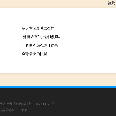
饥荒
冬天空调取暖怎么样
“湘桃浓杏”的出处是哪里
问卷调查怎么统计结果
全球最快的快艇
网站地图
|
疑难解答
陕ICP备7744774号
，我们会及时纠正，谢谢