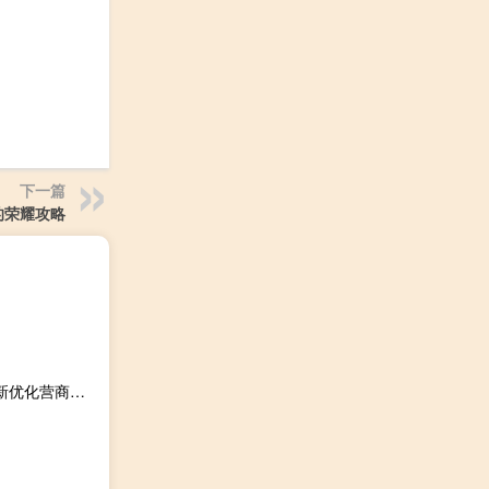
下一篇
的荣耀攻略
今天《人民日报》头版的主要内容有：1、海南加快制度创新优化营商环境；2、推行绿色生产生活方式统筹减污降碳协同增效 厚植高质量发展的绿色底色；3、李强主持召开国务院第二次全体会议强调 全面落实党中央决策部署 坚定不移推动高质量发展 大力提升行政效能 为完成各项任务提供有力保障；4、铁路暑运累计发送旅客超6亿人次（新数据 新看点）8月12日创暑运单日旅客发送量历史新高；5、最高人民检察院深入开展主题教育——将主题教育成果转化为解难题促发展的强大动力（学思想 强党性 重实践 建新功）；6、锚定高质量 激发新动能