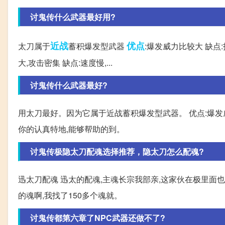
讨鬼传什么武器最好用?
近战
优点
太刀属于
蓄积爆发型武器
:爆发威力比较大 缺点
大,攻击密集 缺点:速度慢,...
讨鬼传什么武器最好?
用太刀最好。因为它属于近战蓄积爆发型武器。 优点:爆发威
你的认真特地,能够帮助的到。
讨鬼传极隐太刀配魂选择推荐，隐太刀怎么配魂?
迅太刀配魂 迅太的配魂,主魂长宗我部亲,这家伙在极里面
的魂啊,我找了150多个魂就。
讨鬼传都第六章了NPC武器还做不了?