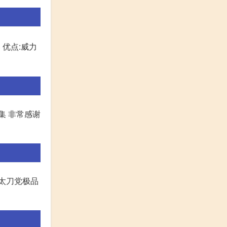
 优点:威力
集 非常感谢
等太刀党极品