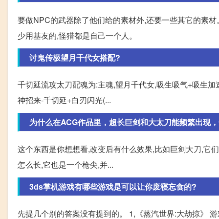
要做NPC的武器除了他们给的素材外,还要一些其它的素材。
少用基友的,怪猎都是自己一个人。
讨鬼传极望月千代女搭配?
千切延流攻太刀配魂为:主魂,望月千代女,吸生吸气+吸生加速
神招来-千切延+白刃闪光(...
为什么在ACG作品里，超长巨剑和大太刀能频繁出现，
这个东西是你想想看,改变后有什么效果,比如巨剑大刀,它
怎么长,它也是一个枪尖,并...
3ds掌机游戏有哪些游戏是可以让你废寝忘食的?
先提几个别的答案没有提到的。 1,《蒸汽世界:大劫掠》 