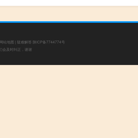
网站地图
|
疑难解答
陕ICP备7744774号
，我们会及时纠正，谢谢