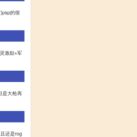
psp的很
英灵激励+军
但是大枪再
还是rog