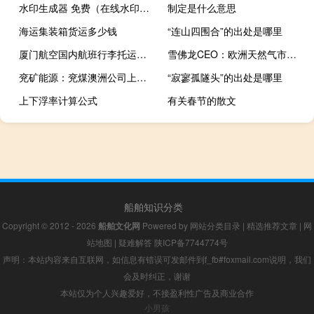
水印生成器 免费（在线水印生成器）
制定是什么意思
海运集装箱货运多少钱
“连山四围合”的出处是哪里
厦门航空国内航班行李托运规定（国内航班行李托运规定）
雪佛龙CEO：欧洲天然气市场今年的情况比去年要好得多石油需求将稳步增长
兖矿能源：兖煤澳洲公司上半年营收39.76亿澳元
“寂寥孤隧头”的出处是哪里
上下浮率计算公式
有关春节的散文
船舶知识分类
Copyright © 2012 - 2026
船舶文化网
Powered by
网站分类目录
|
精选推荐文章
|
网
站地图
|
疑难解答
陕ICP备7744774号
声明：本站内容来自互联网，如信息有错误可发邮件到f_fb#foxmail.com说明，我们
会及时纠正，谢谢
本站仅为个人兴趣爱好，不接盈利性广告及商业合作
小男孩