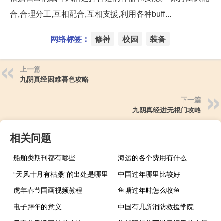
合,合理分工,互相配合,互相支援,利用各种buff...
网络标签：
修神
校园
装备
上一篇
九阴真经困难暮色攻略
下一篇
九阴真经进无根门攻略
相关问题
船舶类期刊都有哪些
海运的各个费用有什么
“天风十月有枯桑”的出处是哪里
中国过年哪里比较好
虎年春节国画视频教程
鱼塘过年时怎么收鱼
电子拜年的意义
中国有几所消防救援学院