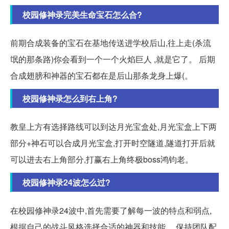
校园修神录完美生命宝石怎么合?
前期合成装备的宝石在基地传送进学校后山,往上走(杀流
氓的那条路)你会看到一个一个火焰巨人 ,就是它了。 后期
合成翅膀和神器的宝石都在是后山那条龙身上爆(。
校园修神录怎么到右上角?
教皇上方有选择路线可以到达月光宝盒处,月光宝盒上下两
部分+神石可以合成月光宝盒,打开时空隧道,隧道打开后就
可以进去右上角部分,打赢右上角终极boss鸿钧老。
校园修神录24波怎么过?
在校园修神录24波中,首先需要了解每一波的特点和弱点,
根据自己的战斗风格选择合适的神器和技能。 保持团队配