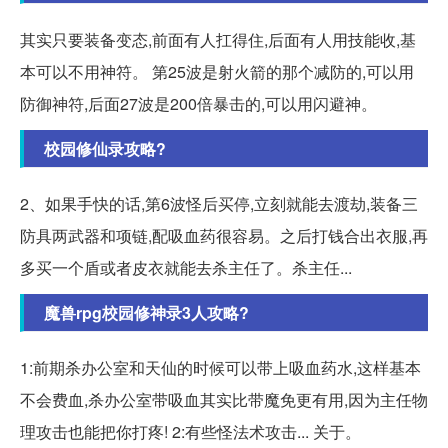
其实只要装备变态,前面有人扛得住,后面有人用技能收,基
本可以不用神符。 第25波是射火箭的那个减防的,可以用
防御神符,后面27波是200倍暴击的,可以用闪避神。
校园修仙录攻略?
2、如果手快的话,第6波怪后买停,立刻就能去渡劫,装备三
防具两武器和项链,配吸血药很容易。之后打钱合出衣服,再
多买一个盾或者皮衣就能去杀主任了。杀主任...
魔兽rpg校园修神录3人攻略?
1:前期杀办公室和天仙的时候可以带上吸血药水,这样基本
不会费血,杀办公室带吸血其实比带魔免更有用,因为主任物
理攻击也能把你打疼! 2:有些怪法术攻击... 关于。