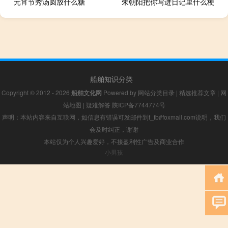
元宵节秀汤圆放什么糖
朱朝阳把你写进日记里什么梗
船舶知识分类
Copyright © 2012 - 2026
船舶文化网
Powered by
网站分类目录
|
精选推荐文章
|
网
站地图
|
疑难解答
陕ICP备7744774号
声明：本站内容来自互联网，如信息有错误可发邮件到f_fb#foxmail.com说明，我们
会及时纠正，谢谢
本站仅为个人兴趣爱好，不接盈利性广告及商业合作
小男孩