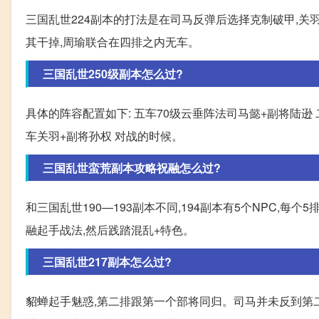
三国乱世224副本的打法是在司马反弹后选择克制破甲,
其干掉,周瑜联合在四排之内无车。
三国乱世250级副本怎么过?
具体的阵容配置如下: 五车70级云垂阵法司马懿+副将陆逊 
车关羽+副将孙权 对战的时候。
三国乱世蛮荒副本攻略祝融怎么过?
和三国乱世190—193副本不同,194副本有5个NPC,每个
融起手战法,然后践踏混乱+特色。
三国乱世217副本怎么过?
貂蝉起手魅惑,第二排跟第一个部将同归。司马并未反到第二