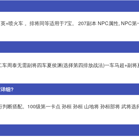
英+喷火车 。排将同等适用于7宝。 207副本 NPC属性, NPC
二车周泰无需副将四车夏侯渊(选择第四排放战法)一车马超+副将
求详细?
断搭配。100级第一卡点 孙桓 孙桓 山地将 孙桓部将 武将选择