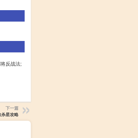
将反战法;
下一篇
敏杀星攻略