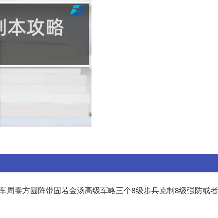
 5.二车周泰方圆阵带固若金汤高级军略三个8级步兵克制8级强防或者