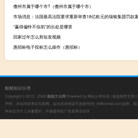
儋州市属于哪个市?（儋州市属于哪个市）
市场消息：法国最高法院要求重新审查18亿欧元的瑞银集团罚款
“赢得偏怜不似初”的出处是哪里
回家过年怎么剪短发视频
惠招标电子投标怎么操作（惠招标）
船舶知识分类
Copyright © 2012 - 2026
船舶文化网
Powered by
网站分类目录
|
精选推荐文章
|
声明：本站内容来自互联网，如信息有错误可发邮件到f_fb#foxmail.com说明
本站仅为个人兴趣爱好，不接盈利性广告及商业合作