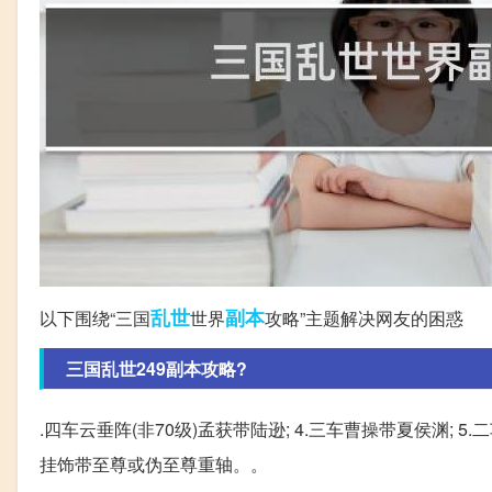
乱世
副本
以下围绕“三国
世界
攻略”主题解决网友的困惑
三国乱世249副本攻略?
.四车云垂阵(非70级)孟获带陆逊; 4.三车曹操带夏侯渊;
挂饰带至尊或伪至尊重轴。。