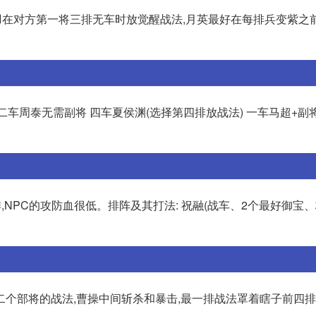
关羽在对方第一将三排无车时放觉醒战法,月英最好在每排兵变紫之
二车周泰无需副将 四车夏侯渊(选择第四排放战法) 一车马超+副
5排,NPC的攻防血很低。排阵及其打法: 祝融(战车、2个最好御宝、
个部将的战法,曹操中间斩杀和暴击,最一排战法罩着瞎子前四排