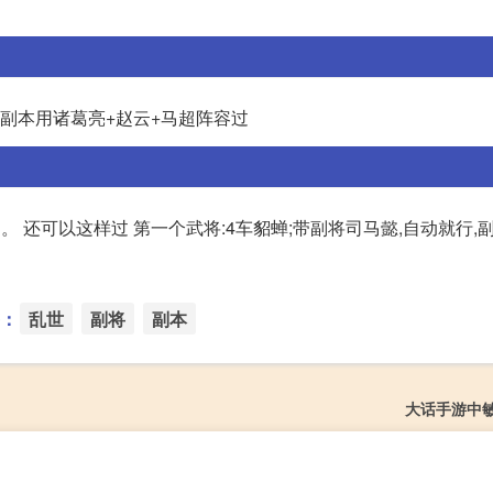
6副本用诸葛亮+赵云+马超阵容过
 还可以这样过 第一个武将:4车貂蝉;带副将司马懿,自动就行,副
：
乱世
副将
副本
大话手游中