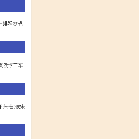
第一排释放战
夏侯惇三车
 朱雀(假朱