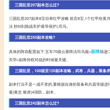
三国乱世207副本怎么过?
三国乱世207副本8宝但单红甲攻略 前言8宝,1个红甲给黄月
法 秒5排(除战车护盾等保护),司马。
三国乱世250副本攻略?
副将
具体的阵容配置如下:五车70级云垂阵法司马懿+
陆逊
关羽+副将孙权对战的时候最关键。
三国乱世，100级至120副本攻略，武将，兵器，装备
副本打法不是一成不变的,要根据自身的装备和兵器等级进行判
雀)黄忠 驱虎(4强防... 副本。
三国乱世242副本怎么过?