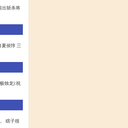
前出斩杀将
将夏侯惇 三
极烛龙):祝
。 瞎子很