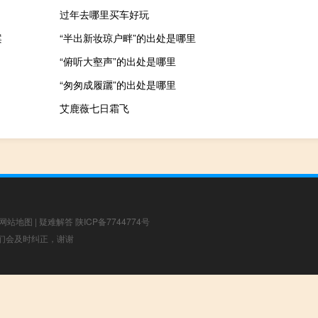
过年去哪里买车好玩
案
“半出新妆琼户畔”的出处是哪里
“俯听大壑声”的出处是哪里
“匆匆成履躧”的出处是哪里
艾鹿薇七日霜飞
网站地图
|
疑难解答
陕ICP备7744774号
，我们会及时纠正，谢谢