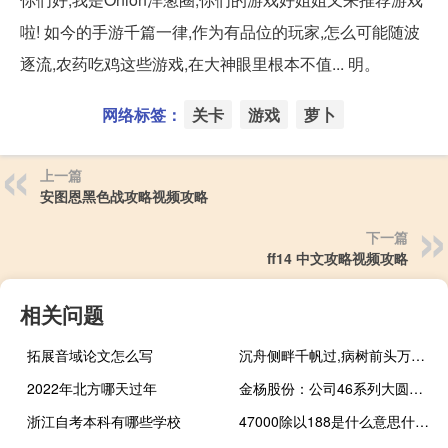
啦! 如今的手游千篇一律,作为有品位的玩家,怎么可能随波
逐流,农药吃鸡这些游戏,在大神眼里根本不值... 明。
网络标签：
关卡
游戏
萝卜
上一篇
安图恩黑色战攻略视频攻略
下一篇
ff14 中文攻略视频攻略
相关问题
拓展音域论文怎么写
沉舟侧畔千帆过,病树前头万木春什么意思
2022年北方哪天过年
金杨股份：公司46系列大圆柱锂电池可以应用于新能源汽车、储能等领域
浙江自考本科有哪些学校
47000除以188是什么意思什么梗