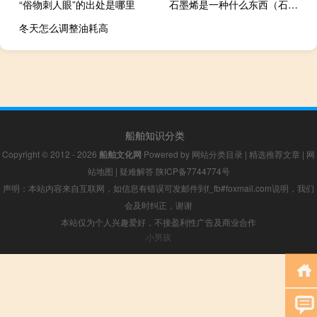
“俗物刺人眼”的出处是哪里
石墨烯是一种什么东西（石墨烯是什么物质）
冬天怎么调整油耗高
船舶知识分类
Copyright © 2012 - 2026
船舶文化网
Powered by
网站分类目录
|
精选推荐文章
|
网
站地图
|
疑难解答
陕ICP备7744774号
声明：本站内容来自互联网，如信息有错误可发邮件到f_fb#foxmail.com说明，我们
会及时纠正，谢谢
本站仅为个人兴趣爱好，不接盈利性广告及商业合作
小男孩