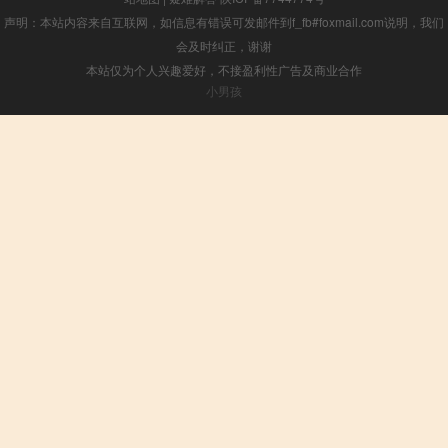
声明：本站内容来自互联网，如信息有错误可发邮件到f_fb#foxmail.com说明，我们
会及时纠正，谢谢
本站仅为个人兴趣爱好，不接盈利性广告及商业合作
小男孩