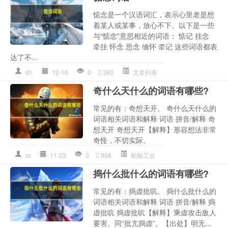
惦念是一个汉语词汇，表示心里老是想
着某人或某事，放心不下。以下是一些
与“惦念”意思相近的词语： 惦记 挂念
牵挂 怀念 思念 缅怀 牵记 这些词语都表
达了不...
dn
12-16
0
380
文章列表
奇什么天什么的词语有哪些?
常见的有：奇想天开。 奇什么天什么的
词语相关词语和解释 词语 拼音/解释 奇
想天开 奇想天开【解释】形容想法非常
奇怪，不切实际。
rs
11-23
0
968
船舶工业
捣什么批什么的词语有哪些?
常见的有：捣虚批吭。 捣什么批什么的
词语相关词语和解释 词语 拼音/解释 捣
虚批吭 捣虚批吭【解释】乘虚攻击敌人
要害。同“批亢捣虚”。【出处】明无...