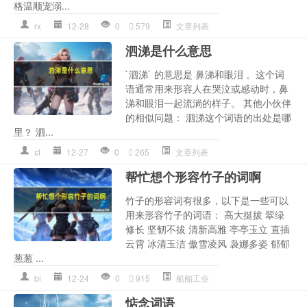
格温顺宠溺...
rx
12-28
0
579
文章列表
泗涕是什么意思
`泗涕` 的意思是 鼻涕和眼泪 。这个词
语通常用来形容人在哭泣或感动时，鼻
涕和眼泪一起流淌的样子。 其他小伙伴
的相似问题： 泗涕这个词语的出处是哪
里？ 泗...
st
12-27
0
265
文章列表
帮忙想个形容竹子的词啊
竹子的形容词有很多，以下是一些可以
用来形容竹子的词语： 高大挺拔 翠绿
修长 坚韧不拔 清新高雅 亭亭玉立 直插
云霄 冰清玉洁 傲雪凌风 袅娜多姿 郁郁
葱葱 ...
bl
12-24
0
915
船舶工业
惦念词语