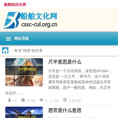
船舶知识分类
网站导航
>
有关“词语”的文章
尺半意思是什么
尺半是一个汉语词语，读音是chǐ bàn，
意思是 一尺之半 ，即半尺。这个词语
通常用来形容某物或某种情况超出寻常
或预期，超乎一般程度。例如，在文学
作品中，...
cb
01-09
0
135
文章列表
恩官是什么意思