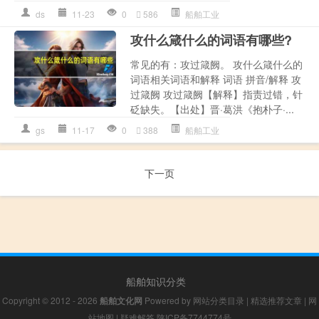
ds
11-23
0
586
船舶工业
攻什么箴什么的词语有哪些?
常见的有：攻过箴阙。 攻什么箴什么的
词语相关词语和解释 词语 拼音/解释 攻
过箴阙 攻过箴阙【解释】指责过错，针
砭缺失。【出处】晋·葛洪《抱朴子·...
gs
11-17
0
388
船舶工业
下一页
船舶知识分类
Copyright © 2012 - 2026
船舶文化网
Powered by
网站分类目录
|
精选推荐文章
|
网
站地图
|
疑难解答
陕ICP备7744774号