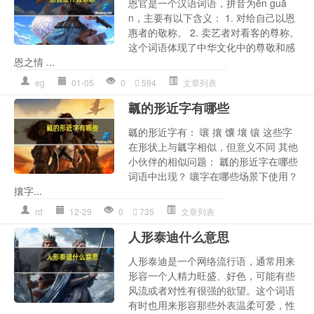
恩官是一个汉语词语，拼音为ēn guā
n，主要有以下含义： 1. 对给自己以恩
惠者的敬称。 2. 卖艺者对看客的尊称。
这个词语体现了中华文化中的尊敬和感
恩之情 ...
eg
01-05
0
594
文章列表
瓤的形近字有哪些
瓤的形近字有： 嚷 攘 馕 壤 镶 这些字
在形状上与瓤字相似，但意义不同 其他
小伙伴的相似问题： 瓤的形近字在哪些
词语中出现？ 嚷字在哪些场景下使用？
攘字...
rd
12-29
0
735
文章列表
人形泰迪什么意思
人形泰迪是一个网络流行语，通常用来
形容一个人精力旺盛、好色，可能有些
风流或者对性有很强的欲望。这个词语
有时也用来形容那些外表温柔可爱，性