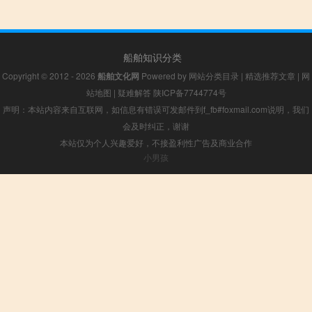
船舶知识分类
Copyright © 2012 - 2026
船舶文化网
Powered by
网站分类目录
|
精选推荐文章
|
网
站地图
|
疑难解答
陕ICP备7744774号
声明：本站内容来自互联网，如信息有错误可发邮件到f_fb#foxmail.com说明，我们
会及时纠正，谢谢
本站仅为个人兴趣爱好，不接盈利性广告及商业合作
小男孩