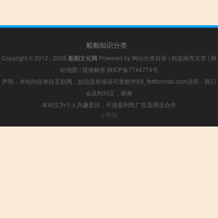
船舶知识分类
Copyright © 2012 - 2026
船舶文化网
Powered by
网站分类目录
|
精选推荐文章
|
网
站地图
|
疑难解答
陕ICP备7744774号
声明：本站内容来自互联网，如信息有错误可发邮件到f_fb#foxmail.com说明，我们
会及时纠正，谢谢
本站仅为个人兴趣爱好，不接盈利性广告及商业合作
小男孩