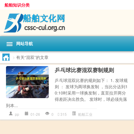
船舶知识分类
网站导航
>
有关“混双”的文章
乒乓球比赛混双赛制规则
乒乓球混双比赛的规则如下： 1. 发球规
则 ： 发球为两球换发制 ，当比分达到1
0:10时采用一球换发制，直至拉开两分
得差距决出胜负。 发球时，球必须先落
到本...
pp
01-26
0
315
船舶工业