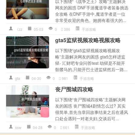
以下围绕“《战争之王》攻略”主题解决
网友的困惑 DNF手游魔道学者装备挑选
全攻略 在DNF手游中,魔道学者是一位
非常受欢迎的角色。她拥有着强大的...
《zz
05-03
0
386
手游攻略
gta5监狱视频攻略视频攻略
以下围绕“gta5监狱视频攻略视频攻
略”主题解决网友的困惑 gta5怎样进监
狱- 汇财吧专业问答test 劫狱是不能开
骷髅马的,只能开巴士进监狱然后一路...
gta
04-30
0
981
手游攻略
丧尸围城四攻略
以下围绕“丧尸围城四攻略”主题解决网
友的困惑 丧尸围城4剧情怎么过? 其实
很简单,首先当章回故事结束之后在通风
口处会遇到一对老夫妇,交谈后可...
ssw
04-28
0
661
手游攻略