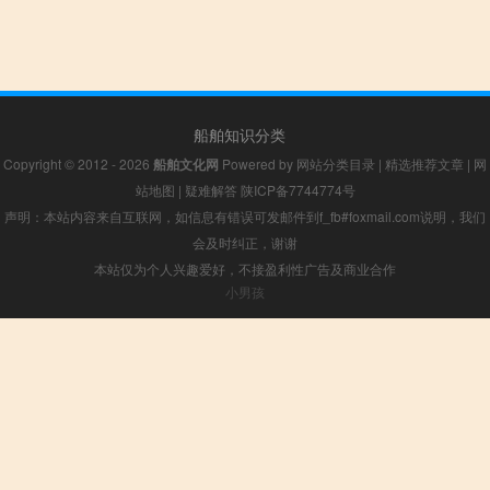
船舶知识分类
Copyright © 2012 - 2026
船舶文化网
Powered by
网站分类目录
|
精选推荐文章
|
网
站地图
|
疑难解答
陕ICP备7744774号
声明：本站内容来自互联网，如信息有错误可发邮件到f_fb#foxmail.com说明，我们
会及时纠正，谢谢
本站仅为个人兴趣爱好，不接盈利性广告及商业合作
小男孩