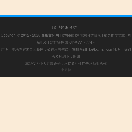
船舶知识分类
Copyright © 2012 - 2026
船舶文化网
Powered by
网站分类目录
|
精选推荐文章
|
网
站地图
|
疑难解答
陕ICP备7744774号
声明：本站内容来自互联网，如信息有错误可发邮件到f_fb#foxmail.com说明，我们
会及时纠正，谢谢
本站仅为个人兴趣爱好，不接盈利性广告及商业合作
小男孩