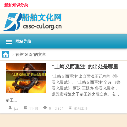
船舶知识分类
网站导航
>
有关“延寿”的文章
“上崎义而重注”的出处是哪里
“上崎义而重注”出自两汉王延寿的《鲁
灵光殿赋》。 “上崎义而重注”全诗 《鲁
灵光殿赋》 两汉 王延寿 鲁灵光殿者，
盖景帝程姬之子恭王馀之所立也。 初，
恭王...
jzs
11-19
0
854
船舶工业