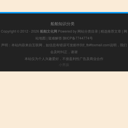
船舶知识分类
Copyright © 2012 - 2026
船舶文化网
Powered by
网站分类目录
|
精选推荐文章
|
网
站地图
|
疑难解答
陕ICP备7744774号
声明：本站内容来自互联网，如信息有错误可发邮件到f_fb#foxmail.com说明，我们
会及时纠正，谢谢
本站仅为个人兴趣爱好，不接盈利性广告及商业合作
小男孩