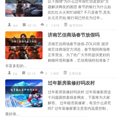
以下围绕“为什么过年很忙但皮肤好”主
题解决网友的困惑 春节的银行为什么如
此红红火火和忙碌呢? 不只是春节,其实
从元旦开始,银行就已经在为过年...
wsl
02-15
0
618
春节2024
济南艺佳商场春节放假吗
济南艺佳商场春节放假-ZOL问答 据济
南艺佳商场官方消息，春节期间商场将
正常营业。为了给广大市民提供更好的
购物环境和服务，艺佳商场特别准备了
丰富多彩的...
jny
02-14
0
460
文章列表
过年新房装修好吗农村
过年新房装修好吗农村 过年装修新房这
个问题困扰着很多网友，下面将为大家
解答。 过年能否装修家，有没什么讲究
吗? 过年装修家要注意室内温度控制，
最好保...