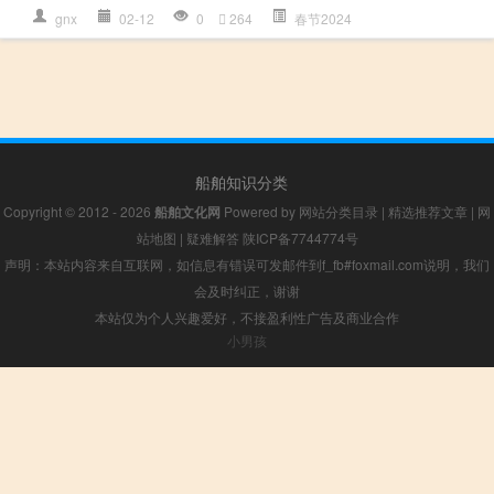
gnx
02-12
0
264
春节2024
船舶知识分类
Copyright © 2012 - 2026
船舶文化网
Powered by
网站分类目录
|
精选推荐文章
|
网
站地图
|
疑难解答
陕ICP备7744774号
声明：本站内容来自互联网，如信息有错误可发邮件到f_fb#foxmail.com说明，我们
会及时纠正，谢谢
本站仅为个人兴趣爱好，不接盈利性广告及商业合作
小男孩