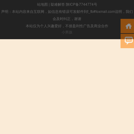
站地图
|
疑难解答
陕ICP备7744774号
声明：本站内容来自互联网，如信息有错误可发邮件到f_fb#foxmail.com说明，我们
会及时纠正，谢谢
本站仅为个人兴趣爱好，不接盈利性广告及商业合作
小男孩