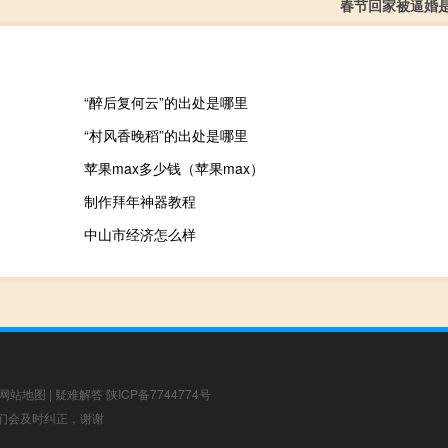
春节回家被逼婚
“醉后复何云”的出处是哪里
“村风香晚稻”的出处是哪里
苹果max多少钱（苹果max）
制作拜年神器教程
中山市经济怎么样
网站地图
|
疑难解答
陕ICP备7744774号
，我们会及时纠正，谢谢