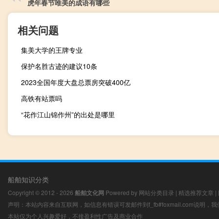
虎年春节唯美的成语有哪些
相关问题
集美大学的王牌专业
保护名胜古迹的建议10条
2023全国年度大盘总票房突破400亿
高铁有站票吗
“花作江山锦作州”的出处是哪里
船舶知识分类
Copyright © 2012 - 2026
船舶文化网
Powered by
网站分类目录
|
精选推荐文章
|
声明：本站内容来自互联网，如信息有错误可发邮件到f_fb#foxmail.com说明
本站仅为个人兴趣爱好，不接盈利性广告及商业合作