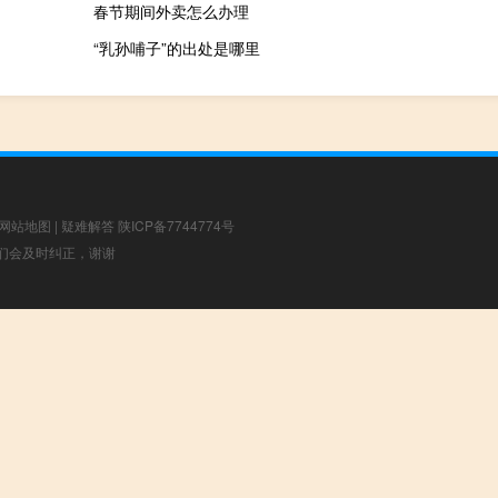
春节期间外卖怎么办理
“乳孙哺子”的出处是哪里
网站地图
|
疑难解答
陕ICP备7744774号
，我们会及时纠正，谢谢