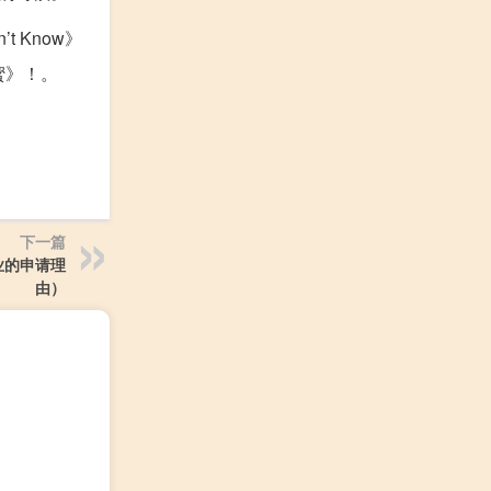
t Know》
蜜》！。
下一篇
业的申请理
由）