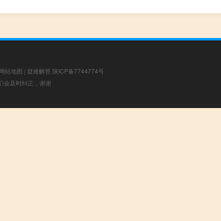
网站地图
|
疑难解答
陕ICP备7744774号
，我们会及时纠正，谢谢