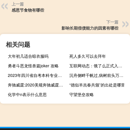
上一篇
感恩节食物有哪些
下一篇
影响长期偿债能力的因素有哪些
相关问题
大年初几适合晾衣服吗
死人多久可以去拜年
勇者斗恶龙怪兽篇joker 攻略
互联网动态：饿了么正式入驻返利网 付款30元能额外获得1.5元返利
2023年四川省自考本科专业有哪些？
沉舟侧畔千帆过,病树前头万木春什么意思
奔驰威霆:2020美规奔驰威霆性能配置解读
“德似羊羔春共颁”的出处是哪里
化学中n表示什么意思
守望堡垒攻略