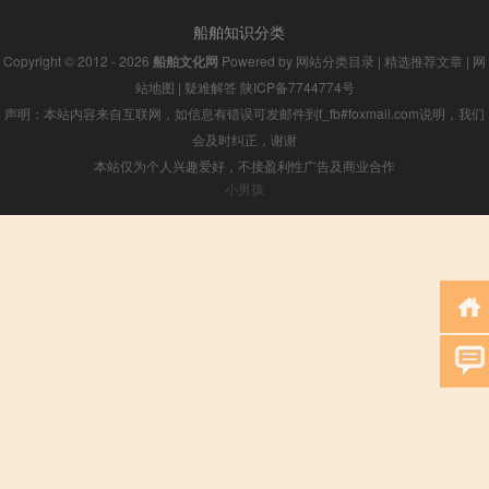
船舶知识分类
Copyright © 2012 - 2026
船舶文化网
Powered by
网站分类目录
|
精选推荐文章
|
网
站地图
|
疑难解答
陕ICP备7744774号
声明：本站内容来自互联网，如信息有错误可发邮件到f_fb#foxmail.com说明，我们
会及时纠正，谢谢
本站仅为个人兴趣爱好，不接盈利性广告及商业合作
小男孩