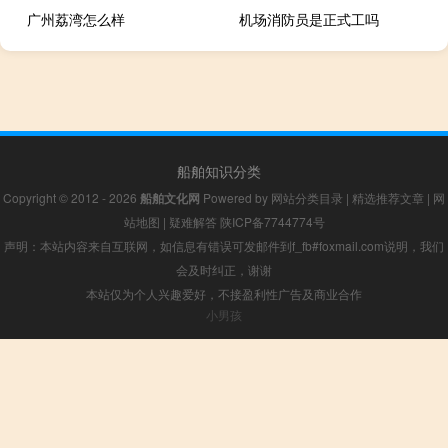
广州荔湾怎么样
机场消防员是正式工吗
船舶知识分类
Copyright © 2012 - 2026
船舶文化网
Powered by
网站分类目录
|
精选推荐文章
|
网
站地图
|
疑难解答
陕ICP备7744774号
声明：本站内容来自互联网，如信息有错误可发邮件到f_fb#foxmail.com说明，我们
会及时纠正，谢谢
本站仅为个人兴趣爱好，不接盈利性广告及商业合作
小男孩