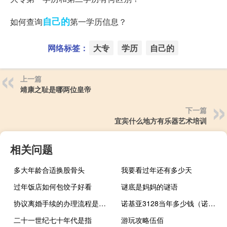
自己的
如何查询
第一学历信息？
网络标签：
大专
学历
自己的
上一篇
靖康之耻是哪两位皇帝
下一篇
宜宾什么地方有乐器艺术培训
相关问题
多大年龄合适换股骨头
我要看过年还有多少天
过年饭店如何包饺子好看
谜底是妈妈的谜语
协议离婚手续的办理流程是什么样的
诺基亚3128当年多少钱（诺基亚3128(诺基亚3128手机)）
二十一世纪七十年代是指
游玩攻略伍佰