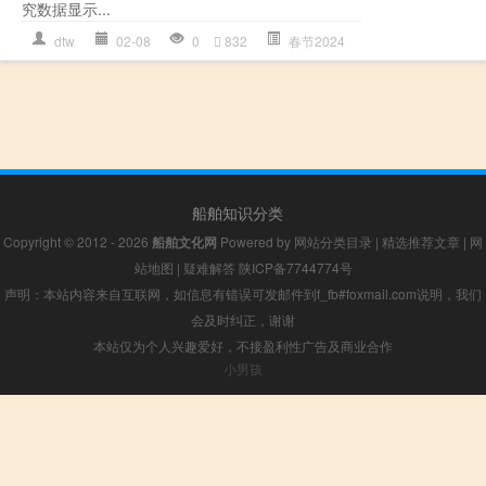
究数据显示...
dtw
02-08
0
832
春节2024
船舶知识分类
Copyright © 2012 - 2026
船舶文化网
Powered by
网站分类目录
|
精选推荐文章
|
网
站地图
|
疑难解答
陕ICP备7744774号
声明：本站内容来自互联网，如信息有错误可发邮件到f_fb#foxmail.com说明，我们
会及时纠正，谢谢
本站仅为个人兴趣爱好，不接盈利性广告及商业合作
小男孩