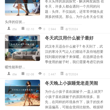
冬天头痒的原因探究 - 解决网友困惑 在
冬天，许多人都会遇到一个共同的问
题：头痒。不仅如此，还常常伴随头皮
屑多的情况。那么，为什么冬天会引发
头痒的症状...
dtw
02-10
0
944
春节2024
冬天武汉用什么被子最好
武汉冬天适合什么被子? 冬天到了，武
汉的寒冷天气让人们都迫不及待地想要
找到最好的被子来保暖。在选择适合冬
季使用的被子时，我们需要考虑它的保
暖性能和舒...
dtw
02-08
0
447
春节2024
冬天晚上小孩睡觉老是哭闹
为什么小孩子喜欢踢被子,一盖上就哭?
小孩子喜欢踢被子的原因有很多。首
先，在同样的环境条件下，孩子的技术
体温偏高，可能会觉得比较热。根据研