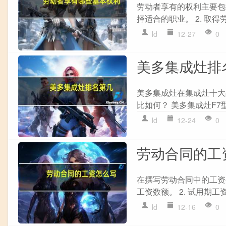
劳动者享有的权利主要包
择适合的职业。 2. 取得
ld
12-27
0
美多集成灶排
美多集成灶在集成灶十大
比如何？ 美多集成灶F7
ld
12-24
0
劳动合同的工
在撰写劳动合同中的工资条
工资数额。 2. 试用期工
ld
12-16
0