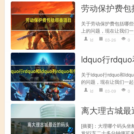
劳动保护费包
关于劳动保护费包括哪些
上的问题，现在让我们一起
ld
03-26
0
ldquo行rdq
关于ldquo行rdquo
的问题，现在让我们一起来
ld
03-09
0
离大理古城最
[摘要]：大理哪个码头
发!行车二十多分钟便可来