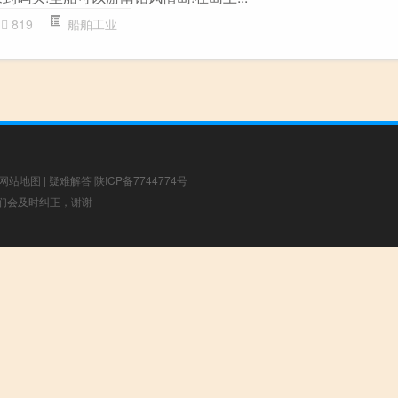
819
船舶工业
网站地图
|
疑难解答
陕ICP备7744774号
，我们会及时纠正，谢谢