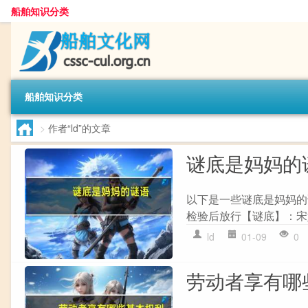
船舶知识分类
船舶知识分类
>
作者“ld”的文章
谜底是妈妈的
以下是一些谜底是妈妈的谜语
检验后放行【谜底】：宋妈 
ld
01-09
0
劳动者享有哪