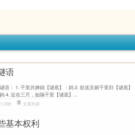
谜语
： 1. 千里共婵娟【谜底】：妈 2. 欲送京娘千里归【谜底】：妈
4. 近在三尺，如隔千里【谜底】...
298
文章列表
些基本权利