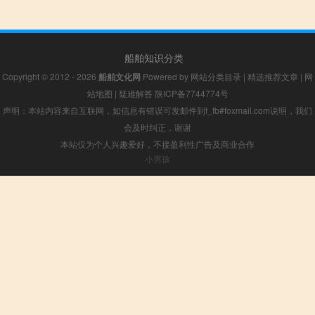
船舶知识分类
Copyright © 2012 - 2026
船舶文化网
Powered by
网站分类目录
|
精选推荐文章
|
网
站地图
|
疑难解答
陕ICP备7744774号
声明：本站内容来自互联网，如信息有错误可发邮件到f_fb#foxmail.com说明，我们
会及时纠正，谢谢
本站仅为个人兴趣爱好，不接盈利性广告及商业合作
小男孩