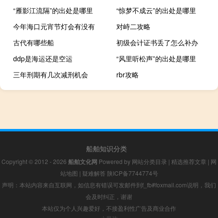
“雁影江流隔”的出处是哪里
“惊梦不成云”的出处是哪里
今年海口元宵节灯会有没有
对峙二攻略
古代有哪些船
初级会计证书丢了怎么补办
ddp是海运还是空运
“风里听松声”的出处是哪里
三年刑期有几次减刑机会
rbr攻略
船舶知识分类
Copyright © 2012 - 2026
船舶文化网
Powered by
网站分类目录
|
精选推荐文章
|
网
站地图
|
疑难解答
陕ICP备7744774号
声明：本站内容来自互联网，如信息有错误可发邮件到f_fb#foxmail.com说明，我们
会及时纠正，谢谢
本站仅为个人兴趣爱好，不接盈利性广告及商业合作