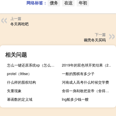
网络标签：
债务
在这
年初
上一篇
冬天再吃吧
下一篇
碗秃冬天买吗
相关问题
怎么一键还原系统xp（怎么一键还原）
2019年的双色球开奖结果（2019年双色球开奖全部）
protel（99se）
一般的围棋有多少子
什么样的股权结构
河南成人高考什么时候交学费
失重现象
舍得一身剐敢把皇帝（舍得一身剐敢把皇帝）
幂函数的定义域
lng船多少钱一艘