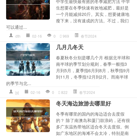
中学生最快最有效的冬季减肥方法 中学
生想要在冬季快速有效地减肥，最好是
一个月能减掉20斤。其实，想要健康地
瘦下来，没有速成的方法。不过，我们
可以通过...
dth
02-16
0
969
春节2024
几月几冬天
春夏秋冬分别是哪几个月 根据北半球和
南半球的季节划分规则，春季一般指3
月到5月，夏季指6月到8月，秋季指9月
到11月，冬季指12月到2月。而南半球
的季节与北...
jyj
02-16
0
822
春节2024
冬天海边旅游去哪里好
冬季有哪里的国内的海边适合去度假
的？ 除了南澳岛和厦门鼓浪屿，还有很
多广东温热带地区适合冬天去度假。例
如广东地区的海滩不会太冷，特别是南