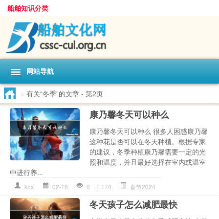
船舶知识分类
网站导航
>
有关“冬季”的文章
- 第2页
康乃馨冬天可以种么
康乃馨冬天可以种么 很多人困惑康乃馨
这种花是否可以在冬天种植。根据专家
的建议，冬季种植康乃馨需要一定的光
照和温度，并且最好选择在室内或温室
中进行养...
knx
02-16
0
174
春节2024
冬天孩子怎么减肥最快