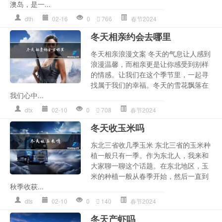
澳岛，是一...
dth
02-16
0
766
春节2024
冬天相亲约会去哪里
冬天相亲浪漫文案 冬天的气息让人感到
浪漫温馨，而相亲更是让你感受到别样
的情感。让我们在这个季节里，一起寻
找属于我们的幸福。冬天的雪花飘落在
我们心中...
dtx
02-10
0
708
春节2024
冬天收玉米吗
东北三省收几季玉米 东北三省的玉米种
植一般只有一季。作为东北人，我来和
大家聊一聊这个话题。在东北地区，玉
米的种植一般从春季开始，然后一直到
秋季收获...
dts
02-10
0
140
春节2024
冬天产虾吗