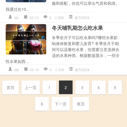
服和搭配，你也可以穿出气质和风情。
我通过在10...
dtz
02-10
0
368
春节2024
冬天哺乳期怎么吃水果
冬季坐月子可以吃水果吗?哪些水果影
响身体恢复和婴儿发育? 冬季坐月子期
间可以适量吃水果，但需要注意选择合
适的水果种类。根据数据显示，一些冷
性水果如西...
dtb
02-10
0
208
春节2024
首页
上一页
1
2
3
4
5
6
下一页
尾页