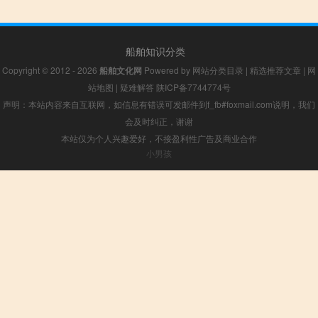
船舶知识分类
Copyright © 2012 - 2026
船舶文化网
Powered by
网站分类目录
|
精选推荐文章
|
网
站地图
|
疑难解答
陕ICP备7744774号
声明：本站内容来自互联网，如信息有错误可发邮件到f_fb#foxmail.com说明，我们
会及时纠正，谢谢
本站仅为个人兴趣爱好，不接盈利性广告及商业合作
小男孩