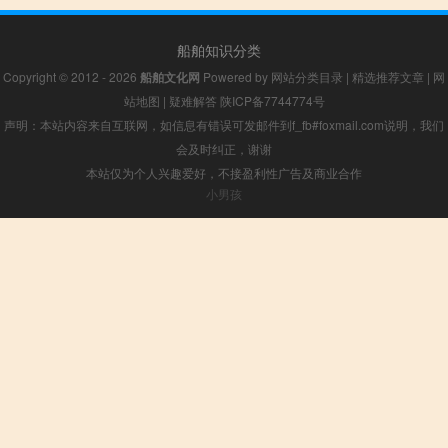
船舶知识分类
Copyright © 2012 - 2026
船舶文化网
Powered by
网站分类目录
|
精选推荐文章
|
网
站地图
|
疑难解答
陕ICP备7744774号
声明：本站内容来自互联网，如信息有错误可发邮件到f_fb#foxmail.com说明，我们
会及时纠正，谢谢
本站仅为个人兴趣爱好，不接盈利性广告及商业合作
小男孩