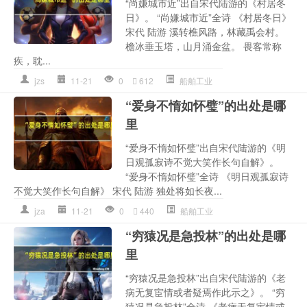
“尚嫌城市近”出自宋代陆游的《村居冬
日》。 “尚嫌城市近”全诗 《村居冬日》
宋代 陆游 溪转樵风路，林藏禹会村。
檐冰垂玉塔，山月涌金盆。 畏客常称
疾，耽...
jzs
11-21
0
612
船舶工业
“爱身不惰如怀璧”的出处是哪
里
“爱身不惰如怀璧”出自宋代陆游的《明
日观孤寂诗不觉大笑作长句自解》。
“爱身不惰如怀璧”全诗 《明日观孤寂诗
不觉大笑作长句自解》 宋代 陆游 独处将如长夜...
jza
11-21
0
440
船舶工业
“穷猿况是急投林”的出处是哪
里
“穷猿况是急投林”出自宋代陆游的《老
病无复宦情或者疑焉作此示之》。 “穷
猿况是急投林”全诗 《老病无复宦情或