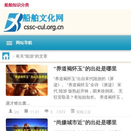
船舶知识分类
网站导航
>
有关“陆游”的文章
“养道褐怀玉”的出处是哪里
“养道褐怀玉”出自宋代陆游的《屏
迹》。 “养道褐怀玉”全诗 《屏迹》 宋
代 陆游 饭熟起开钵，困来徐倒床。 无
狂安取圣？有短始知长。 养道褐怀玉，
露才锥出囊...
jzy
11-21
0
672
船舶工业
“尚嫌城市近”的出处是哪里