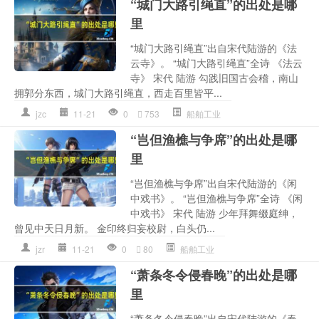
“城门大路引绳直”的出处是哪
里
“城门大路引绳直”出自宋代陆游的《法
云寺》。 “城门大路引绳直”全诗 《法云
寺》 宋代 陆游 勾践旧国古会稽，南山
拥郭分东西，城门大路引绳直，西走百里皆平...
jzc
11-21
0
753
船舶工业
“岂但渔樵与争席”的出处是哪
里
“岂但渔樵与争席”出自宋代陆游的《闲
中戏书》。 “岂但渔樵与争席”全诗 《闲
中戏书》 宋代 陆游 少年拜舞缀庭绅，
曾见中天日月新。 金印终归妄校尉，白头仍...
jzr
11-21
0
80
船舶工业
“萧条冬令侵春晚”的出处是哪
里
“萧条冬令侵春晚”出自宋代陆游的《春