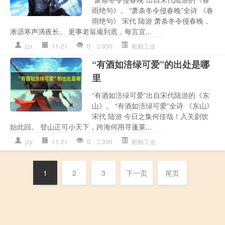
雨绝句》。 “萧条冬令侵春晚”全诗 《春
雨绝句》 宋代 陆游 萧条冬令侵春晚，
淅沥寒声滴夜长。 更事老翁顽到底，每言宜...
jzx
11-21
0
930
船舶工业
“有酒如涪绿可爱”的出处是哪
里
“有酒如涪绿可爱”出自宋代陆游的《东
山》。 “有酒如涪绿可爱”全诗 《东山》
宋代 陆游 今日之集何佳哉！入关剧饮
始此回。 登山正可小天下，跨海何用寻蓬莱...
jzy
11-21
0
396
船舶工业
1
2
3
下一页
尾页