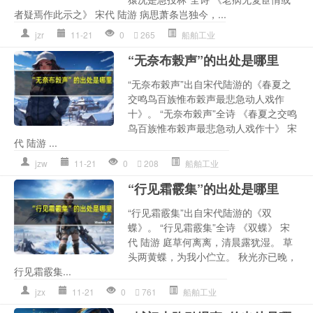
者疑焉作此示之》 宋代 陆游 病思萧条岂独今，...
jzr
11-21
0
265
船舶工业
“无奈布榖声”的出处是哪里
“无奈布榖声”出自宋代陆游的《春夏之
交鸣鸟百族惟布榖声最悲急动人戏作
十》。 “无奈布榖声”全诗 《春夏之交鸣
鸟百族惟布榖声最悲急动人戏作十》 宋
代 陆游 ...
jzw
11-21
0
208
船舶工业
“行见霜霰集”的出处是哪里
“行见霜霰集”出自宋代陆游的《双
蝶》。 “行见霜霰集”全诗 《双蝶》 宋
代 陆游 庭草何离离，清晨露犹湿。 草
头两黄蝶，为我小伫立。 秋光亦已晚，
行见霜霰集...
jzx
11-21
0
761
船舶工业