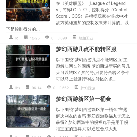
在《英雄联盟》（League of Legend
s，简称LOL）中，控制得分（Control
Score，CCS）是根据玩家在游戏中对
敌方英雄施加的控制效果来计算的。以
下是控制得分的...
lo
12-25
0
890
船舶工业
梦幻西游几点不能转区服
以下围绕“梦幻西游几点不能转区服”主
题解决网友的困惑 梦幻西游新买的号几
天可以转区? 买的号,只要符合转区条件,
可以马上就进行转区,转区的条...
lhx
06-14
0
662
梦幻西游
梦幻西游新区第一桶金
以下围绕“梦幻西游新区第一桶金”主题
解决网友的困惑 梦幻西游赐福丸子怎么
获得? 梦幻西游中的赐福丸子是用于赐
福宝宝的道具,可以通过合成大丸...