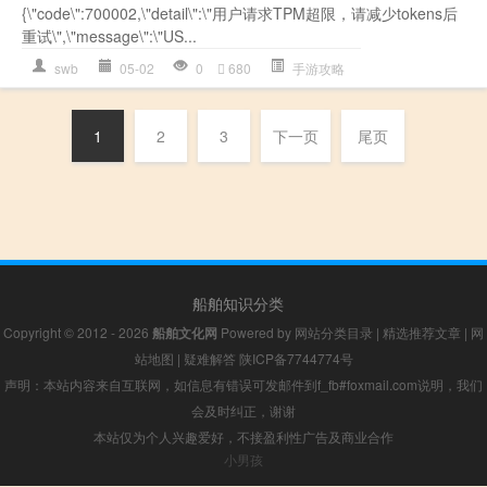
{\"code\":700002,\"detail\":\"用户请求TPM超限，请减少tokens后
重试\",\"message\":\"US...
swb
05-02
0
680
手游攻略
1
2
3
下一页
尾页
船舶知识分类
Copyright © 2012 - 2026
船舶文化网
Powered by
网站分类目录
|
精选推荐文章
|
网
站地图
|
疑难解答
陕ICP备7744774号
声明：本站内容来自互联网，如信息有错误可发邮件到f_fb#foxmail.com说明，我们
会及时纠正，谢谢
本站仅为个人兴趣爱好，不接盈利性广告及商业合作
小男孩