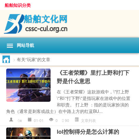
船舶知识分类
网站导航
>
有关“玩家”的文章
《王者荣耀》里打上野和打下
野是什么意思
在《王者荣耀》这款游戏中，\"打上野
\"和\"打下野\"是指玩家在游戏中的位置
和职责。 打上野 ：指的是玩家扮演的
角色（通常是刺客或战士）在中路上方的红蓝BU...
《w
01-01
0
90
文章列表
lol控制得分是怎么计算的