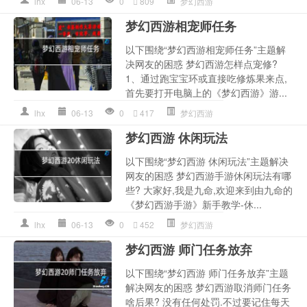
lhx
06-13
0
809
梦幻西游
梦幻西游相宠师任务
以下围绕“梦幻西游相宠师任务”主题解
决网友的困惑 梦幻西游怎样点宠修?
1、通过跑宝宝环或直接吃修炼果来点,
首先要打开电脑上的《梦幻西游》游...
lhx
06-13
0
417
梦幻西游
梦幻西游 休闲玩法
以下围绕“梦幻西游 休闲玩法”主题解决
网友的困惑 梦幻西游手游休闲玩法有哪
些? 大家好,我是九命,欢迎来到由九命的
《梦幻西游手游》新手教学-休...
lhx
06-13
0
452
梦幻西游
梦幻西游 师门任务放弃
以下围绕“梦幻西游 师门任务放弃”主题
解决网友的困惑 梦幻西游取消师门任务
啥后果? 没有任何处罚.不过要记住每天