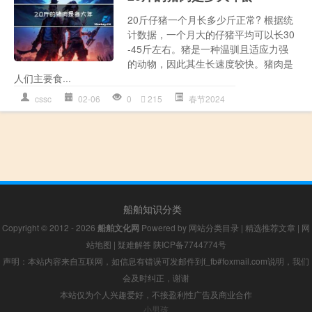
20斤仔猪一个月长多少斤正常? 根据统
计数据，一个月大的仔猪平均可以长30
-45斤左右。猪是一种温驯且适应力强
的动物，因此其生长速度较快。猪肉是
人们主要食...
cssc
02-06
0
215
春节2024
船舶知识分类
Copyright © 2012 - 2026
船舶文化网
Powered by
网站分类目录
|
精选推荐文章
|
网
站地图
|
疑难解答
陕ICP备7744774号
声明：本站内容来自互联网，如信息有错误可发邮件到f_fb#foxmail.com说明，我们
会及时纠正，谢谢
本站仅为个人兴趣爱好，不接盈利性广告及商业合作
小男孩