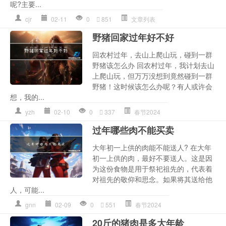
呢?主要...
cjr
02-11
0
851
文章列表
野猪回家过年好不好
回农村过年，去山上爬山玩，碰到一群
野猪该怎么办 回农村过年，我计划去山
上爬山玩，但万万没想到竟然碰到一群
野猪！这时候该怎么办呢？有人或许会
想，我的...
yzh
02-10
0
337
春节2024
过年哪些肉不能买卖
大年初一上供的肉能不能送人? 在大年
初一上供的肉，最好不要送人。这是因
为这份食物是用于祭祀祖先的，代表着
对祖先的敬仰和思念。如果将其送给他
人，可能...
gnn
02-09
0
551
春节2024
20斤的猪肉是多大年龄