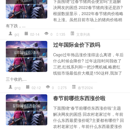
下面围绕“过春节猪肉会便宜吗”主题解
决网友的困惑 2022春节猪肉涨还是跌?
根据数据显示，2022年春节猪肉价格略
有上涨。虽然目前市场上的猪肉价格稍
有下跌，...
gcj
02-14
0
135
文章列表
过年国际金价下跌吗
Csgo过年饰品涨价涨得这么离谱，年后
什么时候会降价? 过年这段时间我收了
三把,红线系列和一把沙鹰机械,略磨红
线狙市场最低价大概是150这样,我加了
三十收的,...
gng
02-12
0
275
春节2024
春节前哪些东西涨价啦
下面围绕“春节前哪些东西涨价啦”主题
解决网友的困惑 回农村老家过年，年前
什么东西最爱涨价呢?主要都有哪些? 回
农村老家过年，年前什么东西最爱涨价