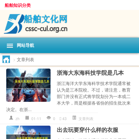
船舶知识分类
网站导航
>
文章列表
浙海大东海科技学院是几本
浙江海洋大学东海科学技术学院通常被
认为是三本院校。不过，请注意，教育
部门并没有正式将学院划分为一本或二
本大学，而是根据各省份的招生批次来
决定。在浙...
zh
01-11
0
43
文章列表
出去玩要穿什么样的衣服