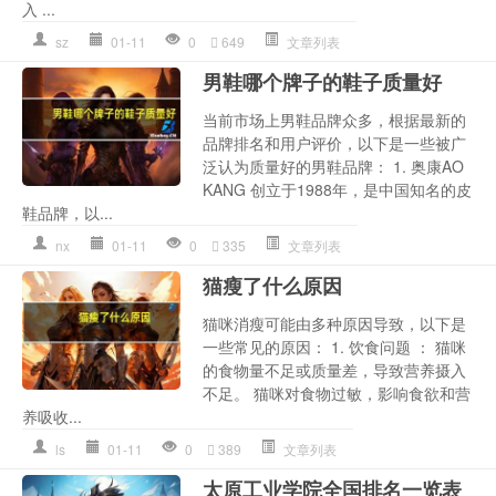
入 ...
sz
01-11
0
649
文章列表
男鞋哪个牌子的鞋子质量好
当前市场上男鞋品牌众多，根据最新的
品牌排名和用户评价，以下是一些被广
泛认为质量好的男鞋品牌： 1. 奥康AO
KANG 创立于1988年，是中国知名的皮
鞋品牌，以...
nx
01-11
0
335
文章列表
猫瘦了什么原因
猫咪消瘦可能由多种原因导致，以下是
一些常见的原因： 1. 饮食问题 ： 猫咪
的食物量不足或质量差，导致营养摄入
不足。 猫咪对食物过敏，影响食欲和营
养吸收...
ls
01-11
0
389
文章列表
太原工业学院全国排名一览表