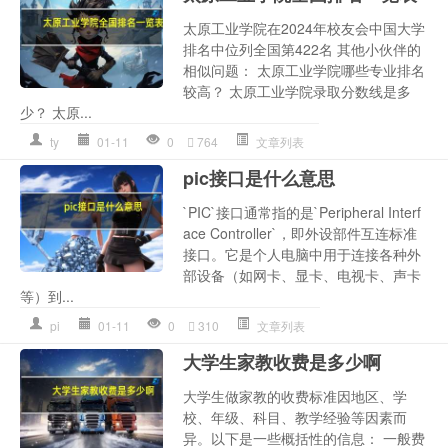
太原工业学院在2024年校友会中国大学
排名中位列全国第422名 其他小伙伴的
相似问题： 太原工业学院哪些专业排名
较高？ 太原工业学院录取分数线是多
少？ 太原...
ty
01-11
0
764
文章列表
pic接口是什么意思
`PIC`接口通常指的是`Peripheral Interf
ace Controller`，即外设部件互连标准
接口。它是个人电脑中用于连接各种外
部设备（如网卡、显卡、电视卡、声卡
等）到...
pi
01-11
0
310
文章列表
大学生家教收费是多少啊
大学生做家教的收费标准因地区、学
校、年级、科目、教学经验等因素而
异。以下是一些概括性的信息： 一般费