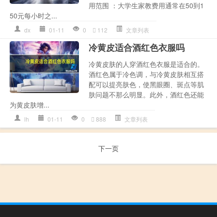
用范围 ：大学生家教费用通常在50到1
50元每小时之...
dx
01-11
0
112
文章列表
冷黄皮适合酒红色衣服吗
冷黄皮肤的人穿酒红色衣服是适合的。
酒红色属于冷色调，与冷黄皮肤相互搭
配可以提亮肤色，使黑眼圈、斑点等肌
肤问题不那么明显。此外，酒红色还能
为黄皮肤增...
lh
01-11
0
888
文章列表
下一页