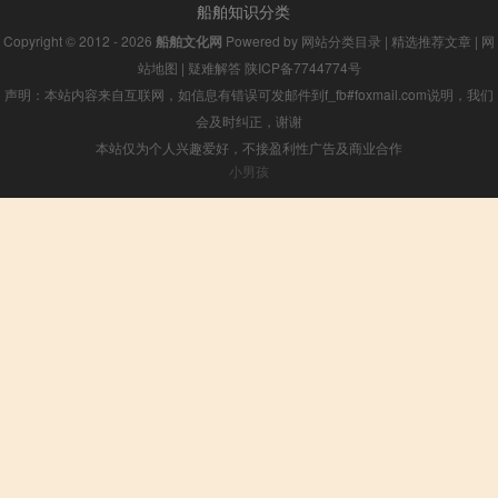
船舶知识分类
Copyright © 2012 - 2026
船舶文化网
Powered by
网站分类目录
|
精选推荐文章
|
网
站地图
|
疑难解答
陕ICP备7744774号
声明：本站内容来自互联网，如信息有错误可发邮件到f_fb#foxmail.com说明，我们
会及时纠正，谢谢
本站仅为个人兴趣爱好，不接盈利性广告及商业合作
小男孩