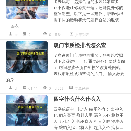
出去玩时，选择合适的服装非常重要，
它不仅能让你感觉舒适，还能提升你的
整体造型。以下是一些建议，帮助你根
据不同的活动和天气选择合适的服装：
1. 连衣...
cr
01-11
0
641
文章列表
厦门市质检排名怎么查
要查询厦门市质检的排名，您可以按照
以下步骤进行： 1. 通过教务处网站查询
： 访问您孩子所在学校的教务处网站。
查找市质检成绩查询的入口。 输入必要
的身...
sl
01-11
0
526
文章列表
四字什么什么什么入
四字成语中，以“入”结尾的有： 出神入
化 病入膏肓 鞭辟入里 深入人心 格格不
入 无孔不入 长驱直入 引人入胜 泥牛入
海 锒铛入狱 出将入相 超凡入圣 病从口