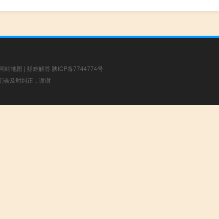
网站地图
|
疑难解答
陕ICP备7744774号
，我们会及时纠正，谢谢