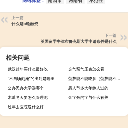
网络标签：
南阳市
河南省
示范性
上一篇
什么是b轮融资
下一篇
英国留学牛津布鲁克斯大学申请条件是什么
相关问题
武汉过年买什么最好吃
充气泵气压表怎么看
“不自顷刻淹”的出处是哪里
菠萝能不能吃多（菠萝能不能吃）
公办民办大学选哪个
愚人节多大年龄人过的
木瓜冬天要怎么管理呢
金字旁的字与什么有关
过年去医院送什么好