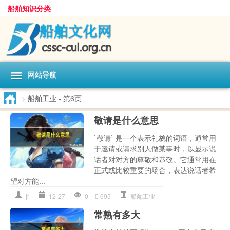
船舶知识分类
网站导航
>
船舶工业
- 第6页
敬请是什么意思
`敬请` 是一个表示礼貌的词语，通常用
于邀请或请求别人做某事时，以显示说
话者对对方的尊敬和恭敬。它通常用在
正式或比较重要的场合，表达说话者希
望对方能...
jr
12-27
0
695
船舶工业
常熟有多大