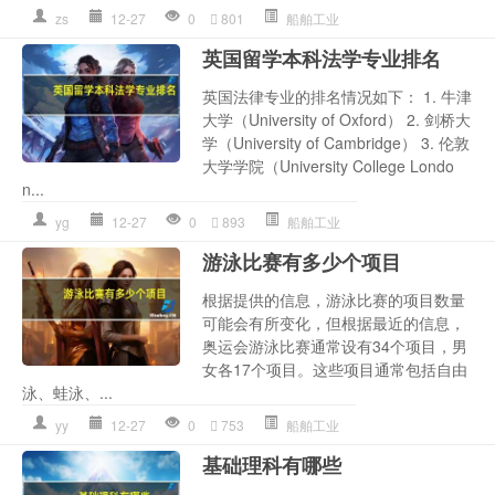
zs
12-27
0
801
船舶工业
英国留学本科法学专业排名
英国法律专业的排名情况如下： 1. 牛津
大学（University of Oxford） 2. 剑桥大
学（University of Cambridge） 3. 伦敦
大学学院（University College Londo
n...
yg
12-27
0
893
船舶工业
游泳比赛有多少个项目
根据提供的信息，游泳比赛的项目数量
可能会有所变化，但根据最近的信息，
奥运会游泳比赛通常设有34个项目，男
女各17个项目。这些项目通常包括自由
泳、蛙泳、...
yy
12-27
0
753
船舶工业
基础理科有哪些