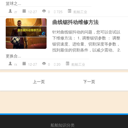
篮球之...
zr
12-27
0
725
船舶工业
曲线锯抖动维修方法
针对曲线锯抖动的问题，您可以尝试以
下维修方法： 1. 调整锯切参数 ： 调整
锯切速度、进给量、切割深度等参数，
找到最佳的切割条件，以减少震动。 2.
更换合...
rx
12-27
0
20
船舶工业
上一页
下一页
船舶知识分类