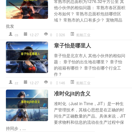
常熟市的总面积为1276.32平方公里 其
他小伙伴的相似问题： 常熟市各区面积
分布如何？ 常熟市总面积包括哪些区
域？ 常熟市的人口有多少？ 宠物用品
批发
cs
12-27
0
326
船舶工业
章子怡是哪里人
章子怡是北京市人 其他小伙伴的相似问
题： 章子怡的出生地在哪里？ 章子怡
的祖籍有哪些？ 章子怡在哪个行业工
作？
zz
12-27
0
146
船舶工业
准时化jit的含义
准时化（Just in Time，JIT）是一种生
产管理技术，其核心思想是在正确的时
间生产正确数量的产品。具体来说，JIT
要求物料和信息的流动在生产过程中保
持同步，...