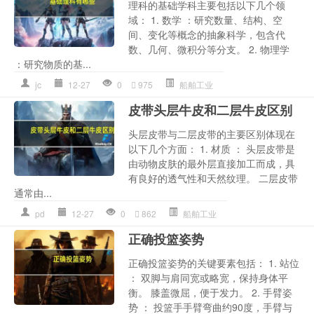
理科的基础学科主要包括以下几个领
域： 1. 数学 ：研究数量、结构、空
间、变化等概念的抽象科学，包含代
数、几何、微积分等分支。 2. 物理学
：研究物质的基...
jc
12-27
0
975
船舶工业
皮带头层牛皮和二层牛皮区别
头层皮带与二层皮带的主要区别体现在
以下几个方面： 1. 材质 ： 头层皮带是
由动物皮肤的最外层直接加工而成，具
有良好的透气性和天然纹理。 二层皮带
通常由...
pd
12-27
0
862
船舶工业
正确投篮姿势
正确投篮姿势的关键要素包括： 1. 站位
： 双脚与肩同宽或略宽，保持身体平
衡。 膝盖微屈，便于发力。 2. 手臂姿
势 ： 投篮手手臂弯曲约90度，手臂与