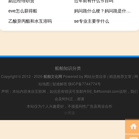
副总经理职责
过年前有什么节目吗
eve怎么获得船
妈问跪什么梗？妈问跪是什么意思什么梗
乙酸异丙酯和水互溶吗
se专业主要学什么
船舶知识分类
Copyright © 2012 - 2026
船舶文化网
Powered by
网站分类目录
|
精选推荐文章
|
网
站地图
|
疑难解答
陕ICP备7744774号
声明：本站内容来自互联网，如信息有错误可发邮件到f_fb#foxmail.com说明，我们
会及时纠正，谢谢
本站仅为个人兴趣爱好，不接盈利性广告及商业合作
小男孩